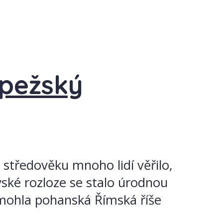
papežský
e středověku mnoho lidí věřilo,
vské rozloze se stalo úrodnou
, mohla pohanská Římská říše