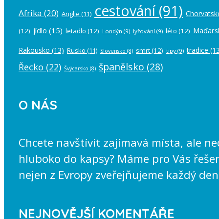
cestování
(91)
Afrika
(20)
Chorvatsk
Anglie
(11)
jídlo
(15)
Maďars
(12)
letadlo
(12)
léto
(12)
Londýn
(9)
lyžování
(9)
Rakousko
(13)
tradice
(13
Rusko
(11)
smrt
(12)
tipy
(9)
Slovensko
(8)
španělsko
(28)
Řecko
(22)
Švýcarsko
(8)
O NÁS
Chcete navštívit zajímavá místa, ale n
hluboko do kapsy? Máme pro Vás řešení
nejen z Evropy zveřejňujeme každý den
NEJNOVĚJŠÍ KOMENTÁŘE