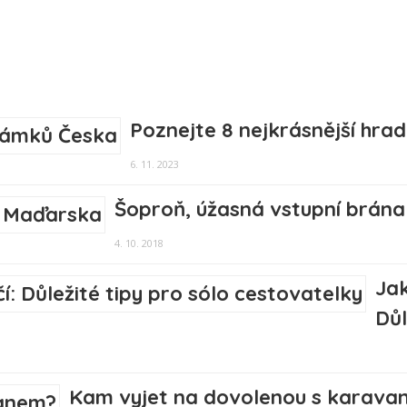
Poznejte 8 nejkrásnější hr
6. 11. 2023
Šoproň, úžasná vstupní brán
4. 10. 2018
Jak
Důl
Kam vyjet na dovolenou s karava