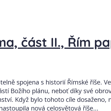
ma, část II., Řím 
telně spojena s historií Římské říše. V
ástí Božího plánu, neboť díky své obro
anství. Když bylo tohoto cíle dosaženo
nastoupila nová celosvětová říše...