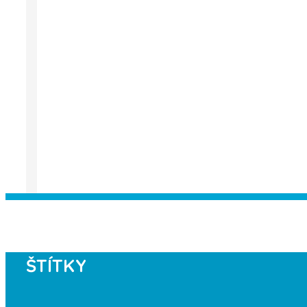
Instagram has returned empty data. Pl
ŠTÍTKY