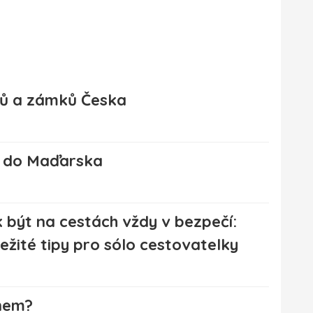
adů a zámků Česka
a do Maďarska
 být na cestách vždy v bezpečí:
ežité tipy pro sólo cestovatelky
nem?