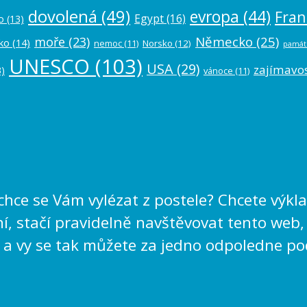
dovolená
(49)
evropa
(44)
Fran
Egypt
(16)
o
(13)
Německo
(25)
moře
(23)
ko
(14)
nemoc
(11)
Norsko
(12)
památ
UNESCO
(103)
USA
(29)
zajímavos
)
vánoce
(11)
echce se Vám vylézat z postele? Chcete výk
, stačí pravidelně navštěvovat tento web,
 a vy se tak můžete za jedno odpoledne po