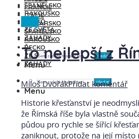
ŠPANĚLSKO
FRANCIE
RAKOUSKO
ITÁLIE
Itálie
ŘECKO
MAĎARSKO
ZE SVĚTA
ŠPANĚLSKO
ZÁHADY
RAKOUSKO
To nejlepší z Ří
ŘECKO
ZE SVĚTA
Hledat
ZÁHADY
Menu
Miloš Dvořák
Přidat komentář
Hledat
Menu
Historie křesťanství je neodmysli
že Římská říše byla vlastně souč
půdou pro rychle se šířící křesť
zaniknout, protože na její místo 