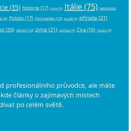
Itálie
(75)
cie
(35)
historie
(17)
japonsko
hory
(9)
příroda
(21)
Polsko
(17)
Portugalsko
(10)
poušť
(9)
ky
(8)
zima
(21)
ti
(20)
Čína
(16)
zdraví
(10)
zvířata
(9)
česko
(9)
lad profesionálního průvodce, ale máte
 kde články o zajímavých místech
dívat po celém světě.