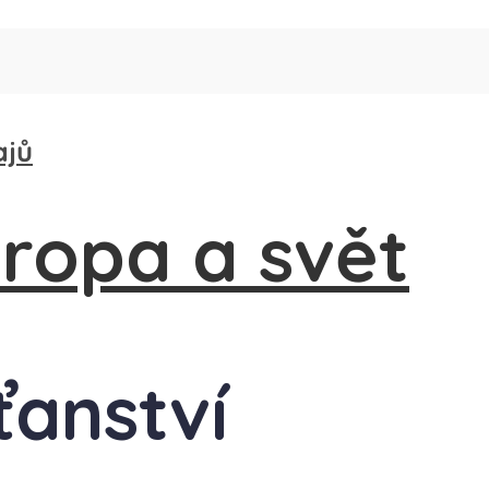
ajů
ťanství