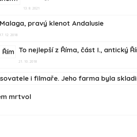
13. 8. 2021
Malaga, pravý klenot Andalusie
17. 12. 2018
To nejlepší z Říma, část I., antický Ř
21. 10. 2018
těm mrtvol