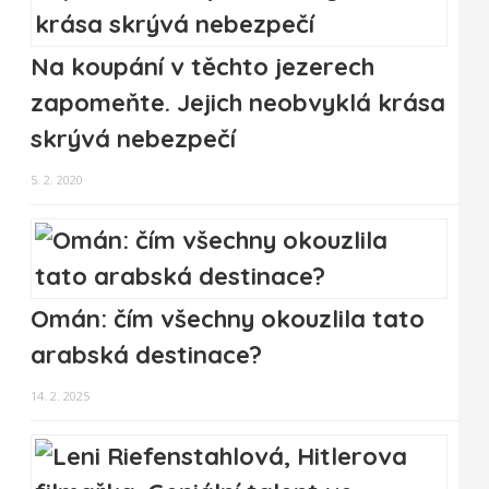
Na koupání v těchto jezerech
zapomeňte. Jejich neobvyklá krása
skrývá nebezpečí
5. 2. 2020
Omán: čím všechny okouzlila tato
arabská destinace?
14. 2. 2025