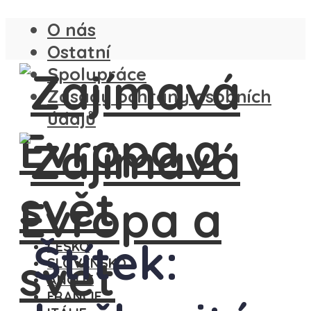
O nás
Ostatní
Spolupráce
Zásady ochrany osobních
údajů
Štítek:
ČESKO
SLOVENSKO
ANGLIE
FRANCIE