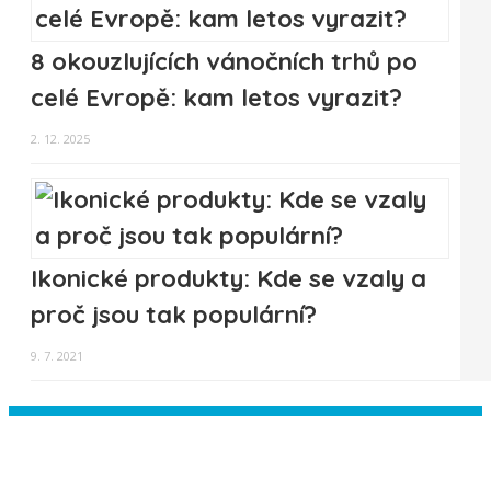
8 okouzlujících vánočních trhů po
celé Evropě: kam letos vyrazit?
2. 12. 2025
Ikonické produkty: Kde se vzaly a
proč jsou tak populární?
9. 7. 2021
Instagram has returned empty data.
Please authorize your Instagram