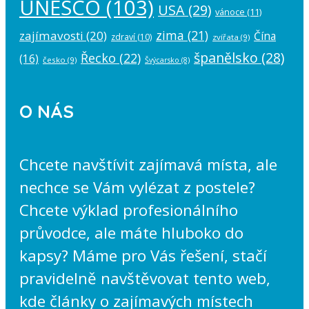
UNESCO
(103)
USA
(29)
vánoce
(11)
zima
(21)
zajímavosti
(20)
Čína
zdraví
(10)
zvířata
(9)
španělsko
(28)
Řecko
(22)
(16)
česko
(9)
Švýcarsko
(8)
O NÁS
Chcete navštívit zajímavá místa, ale
nechce se Vám vylézat z postele?
Chcete výklad profesionálního
průvodce, ale máte hluboko do
kapsy? Máme pro Vás řešení, stačí
pravidelně navštěvovat tento web,
kde články o zajímavých místech