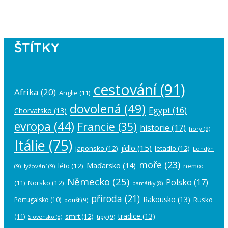
account in the
plugin settings
.
ŠTÍTKY
cestování
(91)
Afrika
(20)
Anglie
(11)
dovolená
(49)
Egypt
(16)
Chorvatsko
(13)
evropa
(44)
Francie
(35)
historie
(17)
hory
(9)
Itálie
(75)
jídlo
(15)
japonsko
(12)
letadlo
(12)
Londýn
moře
(23)
Maďarsko
(14)
léto
(12)
nemoc
(9)
lyžování
(9)
Německo
(25)
Polsko
(17)
(11)
Norsko
(12)
památky
(8)
příroda
(21)
Rakousko
(13)
Rusko
Portugalsko
(10)
poušť
(9)
tradice
(13)
(11)
smrt
(12)
tipy
(9)
Slovensko
(8)