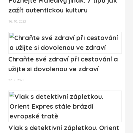
Poznejte Maledivy jinak: 7 tipů jak
zažít autentickou kulturu
16. 10. 2023
Chraňte své zdraví při cestování a
užijte si dovolenou ve zdraví
22. 9. 2023
Vlak s detektivní zápletkou. Orient