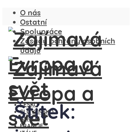
O nás
Ostatní
Spolupráce
Zásady ochrany osobních
údajů
Štítek:
ČESKO
SLOVENSKO
ANGLIE
FRANCIE