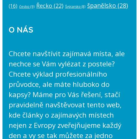
španělsko
(28)
Řecko
(22)
(16)
česko
(9)
Švýcarsko
(8)
O NÁS
Chcete navštívit zajímavá místa, ale
nechce se Vám vylézat z postele?
Chcete výklad profesionálního
průvodce, ale máte hluboko do
kapsy? Máme pro Vás řešení, stačí
pravidelně navštěvovat tento web,
kde články o zajímavých místech
nejen z Evropy zveřejňujeme každý
den a vy se tak můžete za jedno