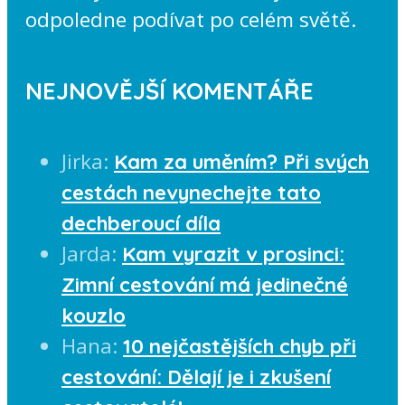
odpoledne podívat po celém světě.
NEJNOVĚJŠÍ KOMENTÁŘE
Jirka
:
Kam za uměním? Při svých
cestách nevynechejte tato
dechberoucí díla
Jarda
:
Kam vyrazit v prosinci:
Zimní cestování má jedinečné
kouzlo
Hana
:
10 nejčastějších chyb při
cestování: Dělají je i zkušení