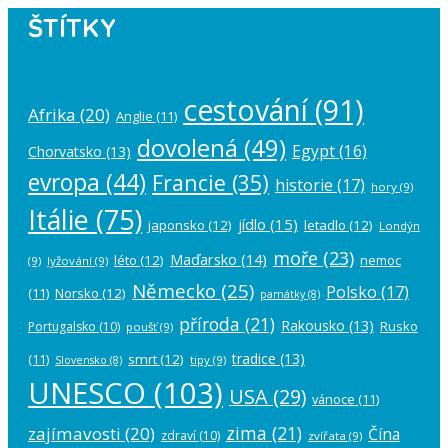
ŠTÍTKY
cestování
(91)
Afrika
(20)
Anglie
(11)
dovolená
(49)
Egypt
(16)
Chorvatsko
(13)
evropa
(44)
Francie
(35)
historie
(17)
hory
(9)
Itálie
(75)
jídlo
(15)
japonsko
(12)
letadlo
(12)
Londýn
moře
(23)
Maďarsko
(14)
léto
(12)
nemoc
(9)
lyžování
(9)
Německo
(25)
Polsko
(17)
(11)
Norsko
(12)
památky
(8)
příroda
(21)
Rakousko
(13)
Rusko
Portugalsko
(10)
poušť
(9)
tradice
(13)
(11)
smrt
(12)
tipy
(9)
Slovensko
(8)
UNESCO
(103)
USA
(29)
vánoce
(11)
zima
(21)
zajímavosti
(20)
Čína
zdraví
(10)
zvířata
(9)