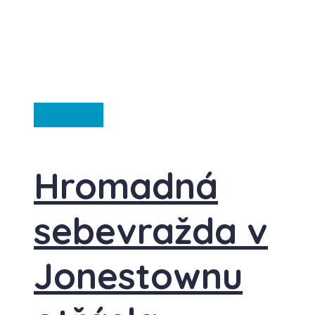
Ze světa
Hromadná
sebevražda v
Jonestownu