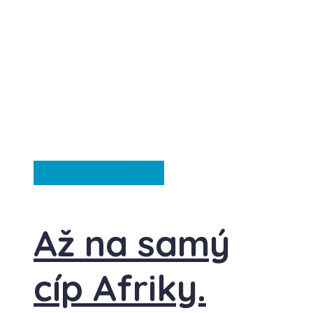
Ostatní
Ze světa
Až na samý
cíp Afriky.