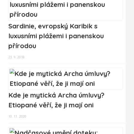
Sardinie, evropský Karibik s
luxusními plážemi i panenskou
přírodou
23. 9. 2018
Kde je mytická Archa úmluvy?
Etiopané věří, že ji mají oni
10. 11. 2020