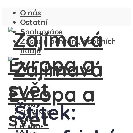
O nás
Ostatní
Spolupráce
Zásady ochrany osobních
údajů
Štítek:
ČESKO
SLOVENSKO
ANGLIE
FRANCIE