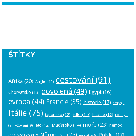
Instagram has returned empty data.
Please authorize your Instagram
account in the
plugin settings
.
ŠTÍTKY
cestování
(91)
Afrika
(20)
Anglie
(11)
dovolená
(49)
Egypt
(16)
Chorvatsko
(13)
evropa
(44)
Francie
(35)
historie
(17)
hory
(9)
Itálie
(75)
jídlo
(15)
japonsko
(12)
letadlo
(12)
Londýn
moře
(23)
Maďarsko
(14)
léto
(12)
nemoc
(9)
lyžování
(9)
Německo
(25)
Polsko
(17)
(11)
Norsko
(12)
památky
(8)