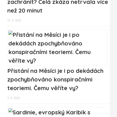
zachránit? Celá zkáza netrvala více
než 20 minut
23. 9. 2022
Přistání na Měsíci je i po dekádách
zpochybňováno konspiračními
teoriemi. Čemu věříte vy?
5. 4. 2020