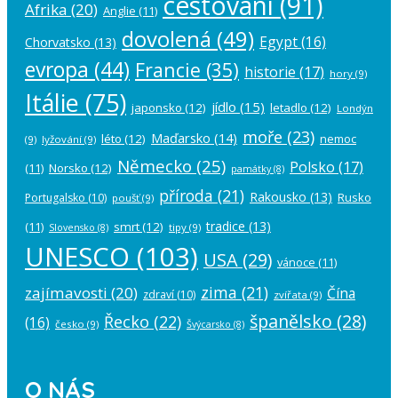
cestování
(91)
Afrika
(20)
Anglie
(11)
dovolená
(49)
Egypt
(16)
Chorvatsko
(13)
evropa
(44)
Francie
(35)
historie
(17)
hory
(9)
Itálie
(75)
jídlo
(15)
japonsko
(12)
letadlo
(12)
Londýn
moře
(23)
Maďarsko
(14)
léto
(12)
nemoc
(9)
lyžování
(9)
Německo
(25)
Polsko
(17)
(11)
Norsko
(12)
památky
(8)
příroda
(21)
Rakousko
(13)
Rusko
Portugalsko
(10)
poušť
(9)
tradice
(13)
(11)
smrt
(12)
tipy
(9)
Slovensko
(8)
UNESCO
(103)
USA
(29)
vánoce
(11)
zima
(21)
zajímavosti
(20)
Čína
zdraví
(10)
zvířata
(9)
španělsko
(28)
Řecko
(22)
(16)
česko
(9)
Švýcarsko
(8)
O NÁS