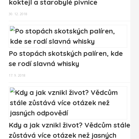
koktejl a starobylé pivnice
30. 12. 2018
Po stopách skotských palíren, kde
se rodí slavná whisky
17. 9. 2018
Kdy a jak vznikl život? Vědcům stále
zůstává více otázek než jasných