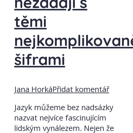
nezadají s
těmi
nejkomplikovaně
šiframi
Jana Horká
Přidat komentář
Jazyk můžeme bez nadsázky
nazvat nejvíce fascinujícím
lidským vynálezem. Nejen že