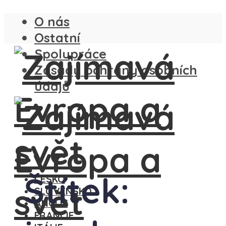
O nás
Ostatní
Spolupráce
Zásady ochrany osobních
údajů
Štítek:
ČESKO
SLOVENSKO
ANGLIE
FRANCIE