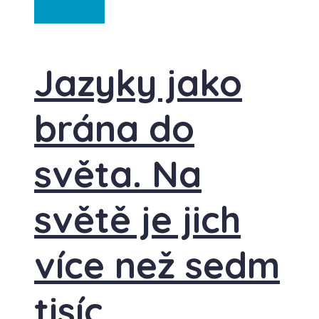
Ze světa
Jazyky jako
brána do
světa. Na
světě je jich
více než sedm
tisíc