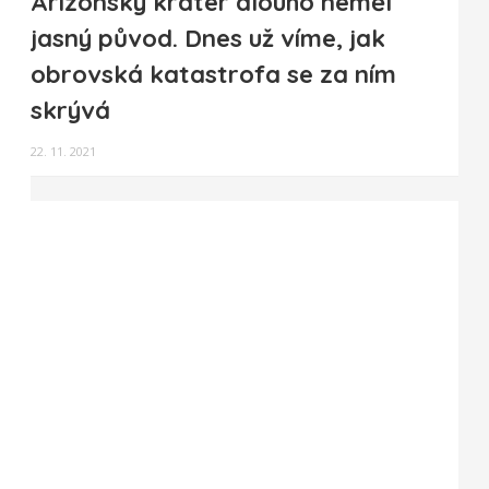
Arizonský kráter dlouho neměl
jasný původ. Dnes už víme, jak
obrovská katastrofa se za ním
skrývá
22. 11. 2021