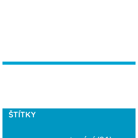
Instagram has returned empty data.
Please authorize your Instagram
account in the
plugin settings
.
ŠTÍTKY