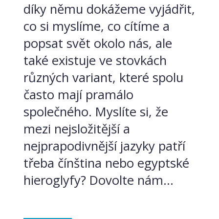
díky němu dokážeme vyjádřit,
co si myslíme, co cítíme a
popsat svět okolo nás, ale
také existuje ve stovkách
různých variant, které spolu
často mají pramálo
společného. Myslíte si, že
mezi nejsložitější a
nejprapodivnější jazyky patří
třeba čínština nebo egyptské
hieroglyfy? Dovolte nám...