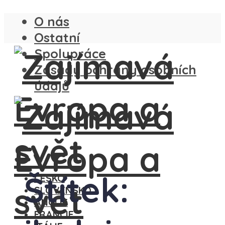
O nás
Ostatní
Spolupráce
Zásady ochrany osobních
údajů
Štítek:
ČESKO
SLOVENSKO
ANGLIE
FRANCIE