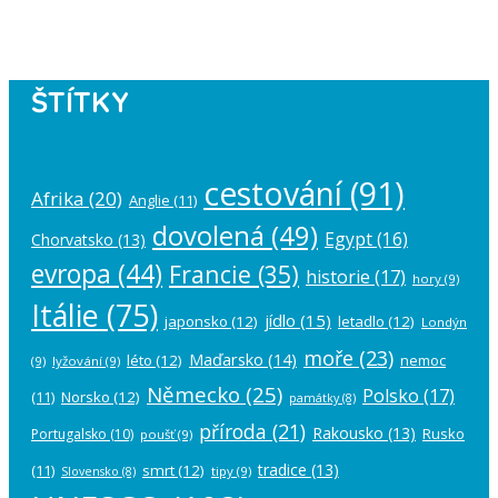
account in the
plugin settings
.
ŠTÍTKY
cestování
(91)
Afrika
(20)
Anglie
(11)
dovolená
(49)
Egypt
(16)
Chorvatsko
(13)
evropa
(44)
Francie
(35)
historie
(17)
hory
(9)
Itálie
(75)
jídlo
(15)
japonsko
(12)
letadlo
(12)
Londýn
moře
(23)
Maďarsko
(14)
léto
(12)
nemoc
(9)
lyžování
(9)
Německo
(25)
Polsko
(17)
(11)
Norsko
(12)
památky
(8)
příroda
(21)
Rakousko
(13)
Rusko
Portugalsko
(10)
poušť
(9)
tradice
(13)
(11)
smrt
(12)
tipy
(9)
Slovensko
(8)