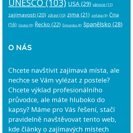
UNESCO
(103)
USA
(29)
vánoce
(11)
zima
(21)
zajímavosti
(20)
Čína
zdraví
(10)
zvířata
(9)
španělsko
(28)
Řecko
(22)
(16)
česko
(9)
Švýcarsko
(8)
O NÁS
Chcete navštívit zajímavá místa, ale
nechce se Vám vylézat z postele?
Chcete výklad profesionálního
průvodce, ale máte hluboko do
kapsy? Máme pro Vás řešení, stačí
pravidelně navštěvovat tento web,
kde články o zajímavých místech