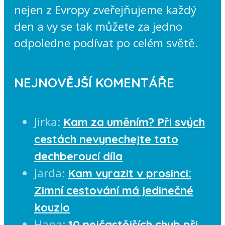
nejen z Evropy zveřejňujeme každý
den a vy se tak můžete za jedno
odpoledne podívat po celém světě.
NEJNOVĚJŠÍ KOMENTÁŘE
Jirka
:
Kam za uměním? Při svých
cestách nevynechejte tato
dechberoucí díla
Jarda
:
Kam vyrazit v prosinci:
Zimní cestování má jedinečné
kouzlo
Hana
:
10 nejčastějších chyb při