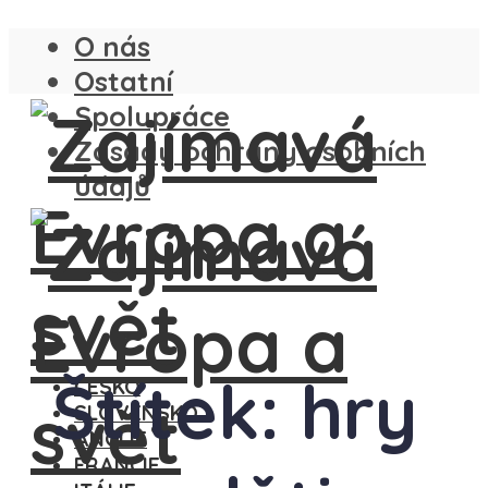
O nás
Ostatní
Spolupráce
Zásady ochrany osobních
údajů
Štítek: hry
ČESKO
SLOVENSKO
ANGLIE
FRANCIE