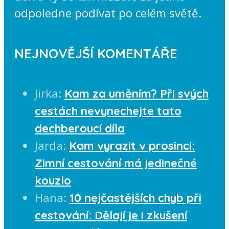
odpoledne podívat po celém světě.
NEJNOVĚJŠÍ KOMENTÁŘE
Jirka
:
Kam za uměním? Při svých
cestách nevynechejte tato
dechberoucí díla
Jarda
:
Kam vyrazit v prosinci:
Zimní cestování má jedinečné
kouzlo
Hana
:
10 nejčastějších chyb při
cestování: Dělají je i zkušení