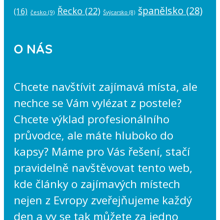
španělsko
(28)
Řecko
(22)
(16)
česko
(9)
Švýcarsko
(8)
O NÁS
Chcete navštívit zajímavá místa, ale
nechce se Vám vylézat z postele?
Chcete výklad profesionálního
průvodce, ale máte hluboko do
kapsy? Máme pro Vás řešení, stačí
pravidelně navštěvovat tento web,
kde články o zajímavých místech
nejen z Evropy zveřejňujeme každý
den a vy se tak můžete za jedno