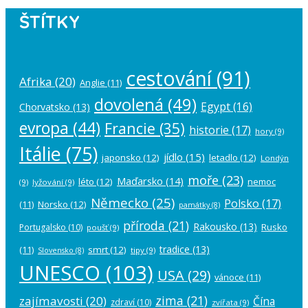
ŠTÍTKY
cestování
(91)
Afrika
(20)
Anglie
(11)
dovolená
(49)
Egypt
(16)
Chorvatsko
(13)
evropa
(44)
Francie
(35)
historie
(17)
hory
(9)
Itálie
(75)
jídlo
(15)
japonsko
(12)
letadlo
(12)
Londýn
moře
(23)
Maďarsko
(14)
léto
(12)
nemoc
(9)
lyžování
(9)
Německo
(25)
Polsko
(17)
(11)
Norsko
(12)
památky
(8)
příroda
(21)
Rakousko
(13)
Rusko
Portugalsko
(10)
poušť
(9)
tradice
(13)
(11)
smrt
(12)
tipy
(9)
Slovensko
(8)
UNESCO
(103)
USA
(29)
vánoce
(11)
zima
(21)
zajímavosti
(20)
Čína
zdraví
(10)
zvířata
(9)