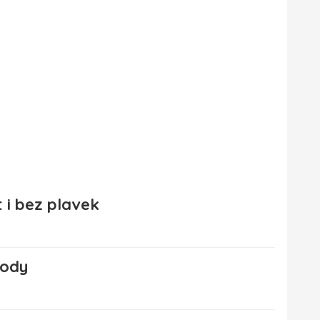
i bez plavek
rody