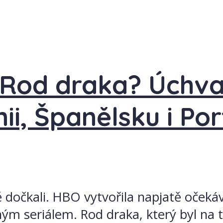
 Rod draka? Úchvat
nii, Španělsku i Po
 dočkali. HBO vytvořila napjatě očeká
ým seriálem. Rod draka, který byl na 