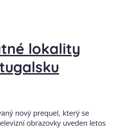
né lokality
rtugalsku
vaný nový prequel, který se
televizní obrazovky uveden letos