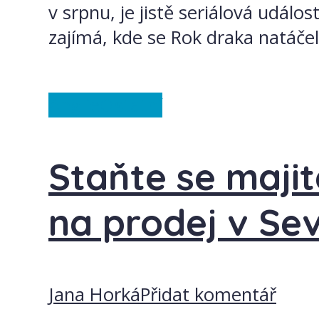
v srpnu, je jistě seriálová udál
zajímá, kde se Rok draka natáčel,
Anglie
Ostatní
Staňte se majit
na prodej v Se
Jana Horká
Přidat komentář