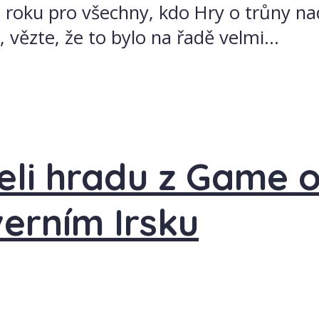
ost roku pro všechny, kdo Hry o trůny n
 vězte, že to bylo na řadě velmi...
eli hradu z Game o
verním Irsku