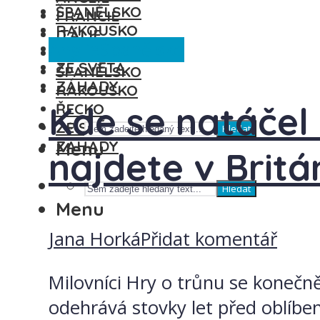
ŠPANĚLSKO
FRANCIE
RAKOUSKO
ITÁLIE
Anglie
Španělsko
ŘECKO
MAĎARSKO
ZE SVĚTA
ŠPANĚLSKO
ZÁHADY
RAKOUSKO
Kde se natáčel
ŘECKO
ZE SVĚTA
Hledat
ZÁHADY
Menu
najdete v Britá
Hledat
Menu
Jana Horká
Přidat komentář
Milovníci Hry o trůnu se konečně
odehrává stovky let před oblíben