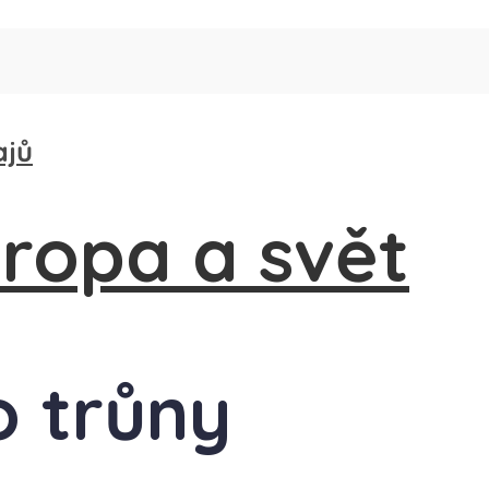
ajů
o trůny