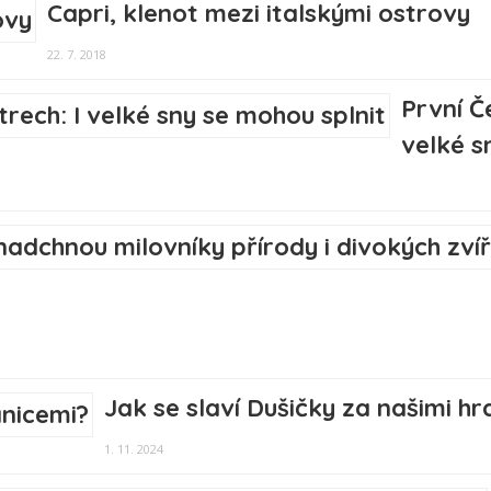
Capri, klenot mezi italskými ostrovy
22. 7. 2018
První Č
velké s
Jak se slaví Dušičky za našimi hr
1. 11. 2024