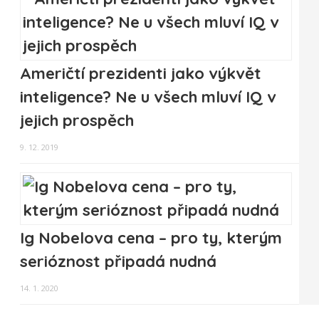
Američtí prezidenti jako výkvět
inteligence? Ne u všech mluví IQ v
jejich prospěch
9. 12. 2019
Ig Nobelova cena – pro ty, kterým
serióznost připadá nudná
14. 1. 2020