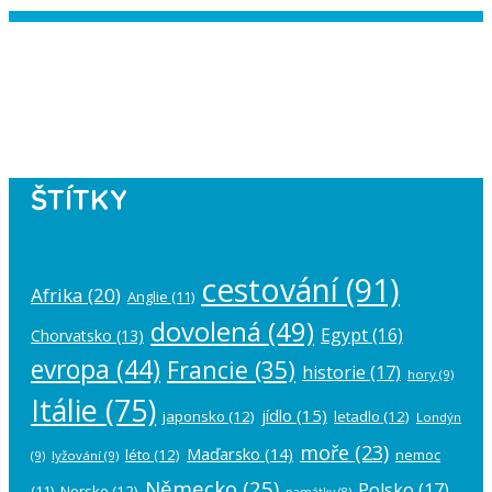
Instagram has returned empty data.
Please authorize your Instagram
account in the
plugin settings
.
ŠTÍTKY
cestování
(91)
Afrika
(20)
Anglie
(11)
dovolená
(49)
Egypt
(16)
Chorvatsko
(13)
evropa
(44)
Francie
(35)
historie
(17)
hory
(9)
Itálie
(75)
jídlo
(15)
japonsko
(12)
letadlo
(12)
Londýn
moře
(23)
Maďarsko
(14)
léto
(12)
nemoc
(9)
lyžování
(9)
Německo
(25)
Polsko
(17)
(11)
Norsko
(12)
památky
(8)