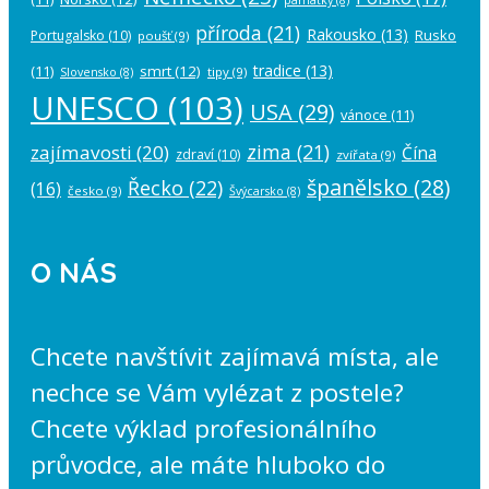
příroda
(21)
Rakousko
(13)
Rusko
Portugalsko
(10)
poušť
(9)
tradice
(13)
(11)
smrt
(12)
tipy
(9)
Slovensko
(8)
UNESCO
(103)
USA
(29)
vánoce
(11)
zima
(21)
zajímavosti
(20)
Čína
zdraví
(10)
zvířata
(9)
španělsko
(28)
Řecko
(22)
(16)
česko
(9)
Švýcarsko
(8)
O NÁS
Chcete navštívit zajímavá místa, ale
nechce se Vám vylézat z postele?
Chcete výklad profesionálního
průvodce, ale máte hluboko do