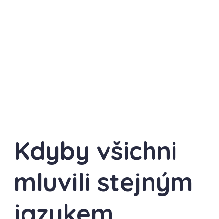
Kdyby všichni
mluvili stejným
jazykem…