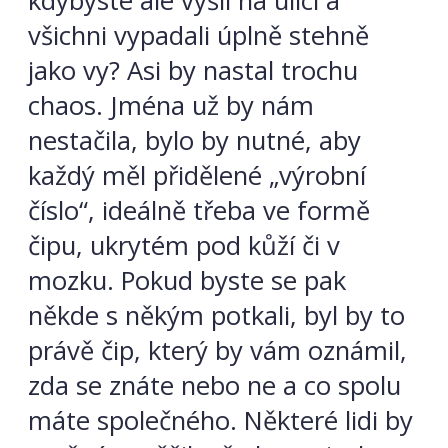
kdybyste ale vyšli na ulici a
všichni vypadali úplně stehně
jako vy? Asi by nastal trochu
chaos. Jména už by nám
nestačila, bylo by nutné, aby
každý měl přidělené „výrobní
číslo“, ideálně třeba ve formě
čipu, ukrytém pod kůží či v
mozku. Pokud byste se pak
někde s někým potkali, byl by to
právě čip, který by vám oznámil,
zda se znáte nebo ne a co spolu
máte společného. Některé lidi by