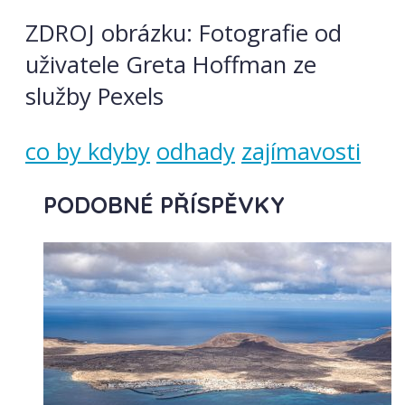
ZDROJ obrázku: Fotografie od
uživatele Greta Hoffman ze
služby Pexels
co by kdyby
odhady
zajímavosti
PODOBNÉ PŘÍSPĚVKY