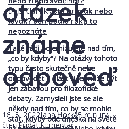
otázek
nebo třeba svačinář?
Další článek
Jste pravák nebo
levák? Jen podle ruky to
nepoznáte
známe
Také rádi polemizujete nad tím,
„co by kdyby“? Na otázky tohoto
odpověď
typu často skutečně nelze
odpovědět a klást si je může být
jen zábavou pro filozofické
debaty. Zamysleli jste se ale
někdy nad tím, co by se mohlo
16. 5. 2022
Jana Horká
5 minuty
stát, kdyby ode dneška na světě
čtení
Přidat komentář
už nikdo nezemřel? Nebo kdyby