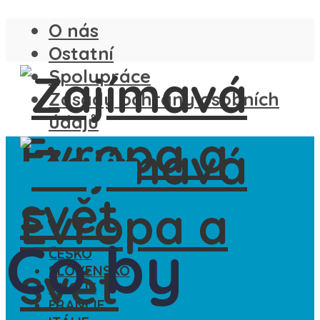
O nás
Ostatní
Spolupráce
Zásady ochrany osobních
údajů
Česká republika
Co by
ČESKO
SLOVENSKO
ANGLIE
FRANCIE