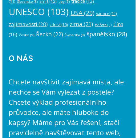
tradice
(13)
(11)
smrt
(12)
tipy
(9)
Slovensko
(8)
UNESCO
(103)
USA
(29)
vánoce
(11)
zima
(21)
zajímavosti
(20)
Čína
zdraví
(10)
zvířata
(9)
španělsko
(28)
Řecko
(22)
(16)
česko
(9)
Švýcarsko
(8)
O NÁS
Chcete navštívit zajímavá místa, ale
nechce se Vám vylézat z postele?
Chcete výklad profesionálního
průvodce, ale máte hluboko do
kapsy? Máme pro Vás řešení, stačí
pravidelně navštěvovat tento web,