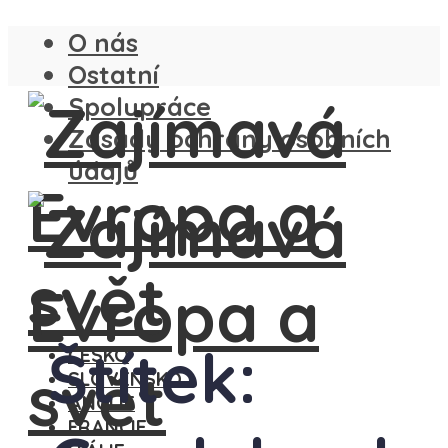
O nás
Ostatní
Spolupráce
Zásady ochrany osobních
údajů
Štítek:
ČESKO
SLOVENSKO
ANGLIE
FRANCIE