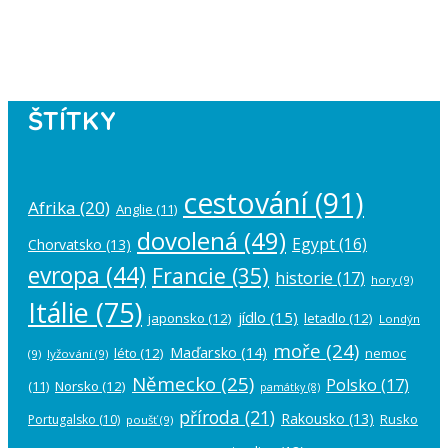
Please authorize your Instagram
account in the
plugin settings
.
ŠTÍTKY
cestování
(91)
Afrika
(20)
Anglie
(11)
dovolená
(49)
Egypt
(16)
Chorvatsko
(13)
evropa
(44)
Francie
(35)
historie
(17)
hory
(9)
Itálie
(75)
jídlo
(15)
japonsko
(12)
letadlo
(12)
Londýn
moře
(24)
Maďarsko
(14)
léto
(12)
nemoc
(9)
lyžování
(9)
Německo
(25)
Polsko
(17)
(11)
Norsko
(12)
památky
(8)
příroda
(21)
Rakousko
(13)
Rusko
Portugalsko
(10)
poušť
(9)