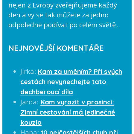
nejen z Evropy zveřejňujeme každý
den a vy se tak můžete za jedno
odpoledne podívat po celém světě.
NEJNOVĚJŠÍ KOMENTÁŘE
Jirka
:
Kam za uměním? Při svých
cestách nevynechejte tato
dechberoucí díla
Jarda
:
Kam vyrazit v prosinci:
Zimní cestování má jedinečné
kouzlo
Hana
:
10 nejčastějších chyb při