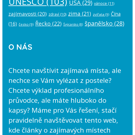
UNESCO
(103)
USA
(29)
vánoce
(11)
zima
(21)
zajímavosti
(20)
Čína
zdraví
(10)
zvířata
(9)
španělsko
(28)
Řecko
(22)
(16)
česko
(9)
Švýcarsko
(8)
O NÁS
Chcete navštívit zajímavá místa, ale
nechce se Vám vylézat z postele?
Chcete výklad profesionálního
průvodce, ale máte hluboko do
kapsy? Máme pro Vás řešení, stačí
pravidelně navštěvovat tento web,
kde články o zajímavých místech