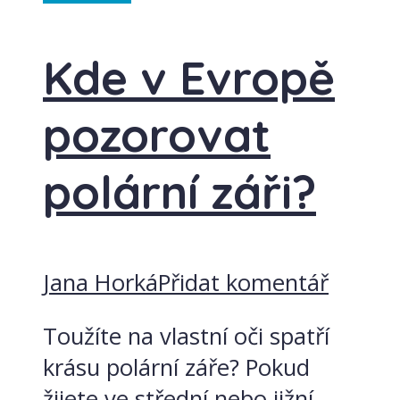
Kde v Evropě
pozorovat
polární záři?
Jana Horká
Přidat komentář
Toužíte na vlastní oči spatří
krásu polární záře? Pokud
žijete ve střední nebo jižní