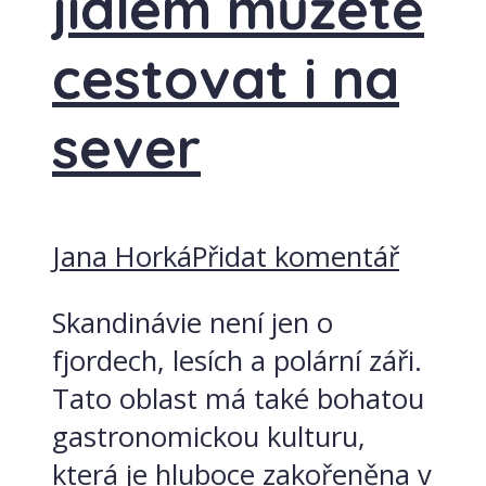
jídlem můžete
cestovat i na
sever
Jana Horká
Přidat komentář
Skandinávie není jen o
fjordech, lesích a polární záři.
Tato oblast má také bohatou
gastronomickou kulturu,
která je hluboce zakořeněna v