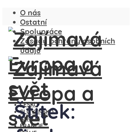
O nás
Ostatní
Spolupráce
Zásady ochrany osobních
údajů
Štítek:
ČESKO
SLOVENSKO
ANGLIE
FRANCIE