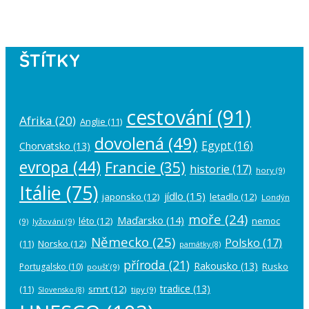
account in the
plugin settings
.
ŠTÍTKY
cestování
(91)
Afrika
(20)
Anglie
(11)
dovolená
(49)
Egypt
(16)
Chorvatsko
(13)
evropa
(44)
Francie
(35)
historie
(17)
hory
(9)
Itálie
(75)
jídlo
(15)
japonsko
(12)
letadlo
(12)
Londýn
moře
(24)
Maďarsko
(14)
léto
(12)
nemoc
(9)
lyžování
(9)
Německo
(25)
Polsko
(17)
(11)
Norsko
(12)
památky
(8)
příroda
(21)
Rakousko
(13)
Rusko
Portugalsko
(10)
poušť
(9)
tradice
(13)
(11)
smrt
(12)
tipy
(9)
Slovensko
(8)