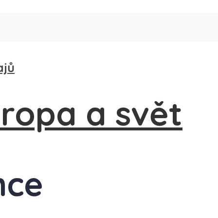
ajů
nce