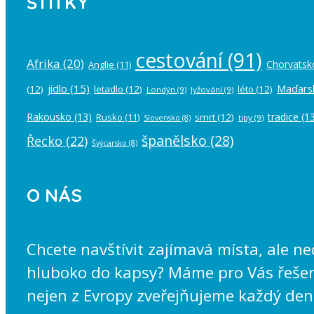
ŠTÍTKY
cestování
(91)
Afrika
(20)
Chorvatsk
Anglie
(11)
jídlo
(15)
Maďars
(12)
letadlo
(12)
léto
(12)
Londýn
(9)
lyžování
(9)
Rakousko
(13)
tradice
(13
Rusko
(11)
smrt
(12)
tipy
(9)
Slovensko
(8)
španělsko
(28)
Řecko
(22)
Švýcarsko
(8)
O NÁS
Chcete navštívit zajímavá místa, ale n
hluboko do kapsy? Máme pro Vás řešení
nejen z Evropy zveřejňujeme každý den