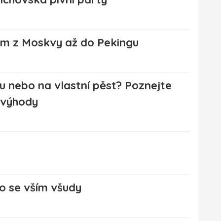
em z Moskvy až do Pekingu
u nebo na vlastní pěst? Poznejte
evýhody
o se vším všudy