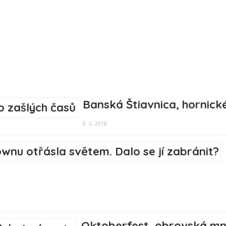
Banská Štiavnica, hornick
8. 6. 2018
Oktoberfest, obrovská mni