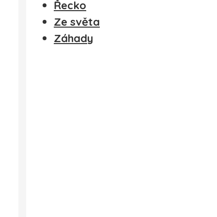
Řecko
Ze světa
Záhady