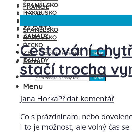
ŠPANĚLSKO
FRANCIE
RAKOUSKO
ITÁLIE
Česká republika
Maďarsko
Řecko
ŘECKO
MAĎARSKO
ZE SVĚTA
ŠPANĚLSKO
ZÁHADY
RAKOUSKO
Cestování chytř
ŘECKO
ZE SVĚTA
Hledat
ZÁHADY
Menu
stačí trocha vy
Hledat
Menu
Jana Horká
Přidat komentář
Co s prázdninami nebo dovolenou
I to je možnost, ale volný čas s