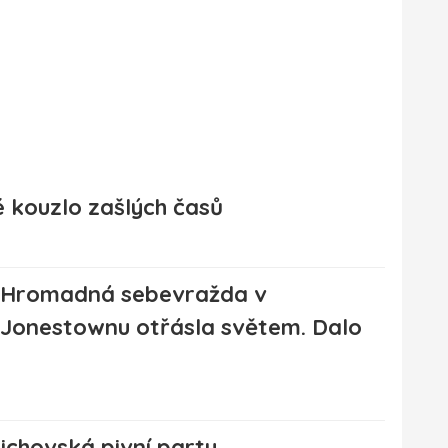
é kouzlo zašlých časů
Hromadná sebevražda v
Jonestownu otřásla světem. Dalo
chovská pivní party