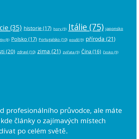
Itálie
(75)
cie
(35)
historie
(17)
japonsko
hory
(9)
příroda
(21)
Polsko
(17)
Portugalsko
(10)
poušť
(9)
tky
(8)
zima
(21)
ti
(20)
Čína
(16)
zdraví
(10)
zvířata
(9)
česko
(9)
lad profesionálního průvodce, ale máte
 kde články o zajímavých místech
dívat po celém světě.