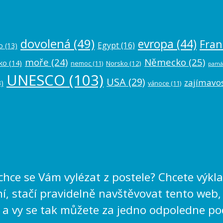
dovolená
(49)
evropa
(44)
Fran
Egypt
(16)
o
(13)
moře
(24)
Německo
(25)
ko
(14)
nemoc
(11)
Norsko
(12)
pamá
UNESCO
(103)
USA
(29)
zajímavos
)
vánoce
(11)
echce se Vám vylézat z postele? Chcete výk
, stačí pravidelně navštěvovat tento web,
 a vy se tak můžete za jedno odpoledne po