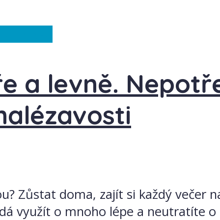
Slovensko
e a levně. Nepotře
nalézavosti
? Zůstat doma, zajít si každý večer na
e dá využít o mnoho lépe a neutratíte o