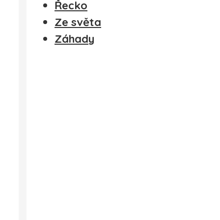
Řecko
Ze světa
Záhady