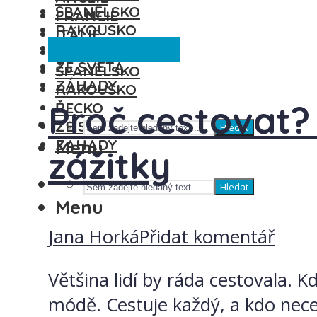
ŠPANĚLSKO
FRANCIE
RAKOUSKO
ITÁLIE
Ostatní
Ze světa
ŘECKO
MAĎARSKO
ZE SVĚTA
ŠPANĚLSKO
ZÁHADY
RAKOUSKO
Proč cestovat?
ŘECKO
ZE SVĚTA
Hledat
ZÁHADY
Menu
zážitky
Hledat
Menu
Jana Horká
Přidat komentář
Většina lidí by ráda cestovala. K
módě. Cestuje každý, a kdo neces