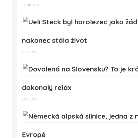
26. 10. 2020
nakonec stála život
21. 7. 2019
dokonalý relax
26. 3. 2022
Evropě