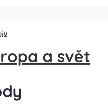
ajů
ody