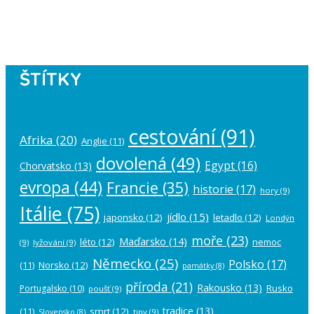
Please authorize your Instagram
account in the
plugin settings
.
ŠTÍTKY
cestování
(91)
Afrika
(20)
Anglie
(11)
dovolená
(49)
Egypt
(16)
Chorvatsko
(13)
evropa
(44)
Francie
(35)
historie
(17)
hory
(9)
Itálie
(75)
jídlo
(15)
japonsko
(12)
letadlo
(12)
Londýn
moře
(23)
Maďarsko
(14)
léto
(12)
nemoc
(9)
lyžování
(9)
Německo
(25)
Polsko
(17)
(11)
Norsko
(12)
památky
(8)
příroda
(21)
Rakousko
(13)
Rusko
Portugalsko
(10)
poušť
(9)
tradice
(13)
(11)
smrt
(12)
tipy
(9)
Slovensko
(8)