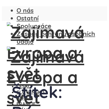
O nás
Ostatní
Spolupráce
Zásady ochrany osobních
údajů
Štítek:
ČESKO
SLOVENSKO
ANGLIE
FRANCIE