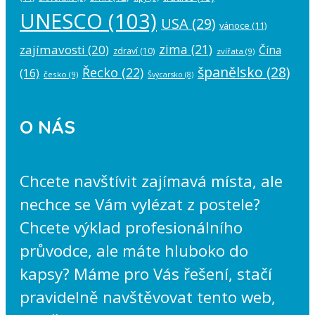
UNESCO
(103)
USA
(29)
vánoce
(11)
zima
(21)
zajímavosti
(20)
Čína
zdraví
(10)
zvířata
(9)
španělsko
(28)
Řecko
(22)
(16)
česko
(9)
Švýcarsko
(8)
O NÁS
Chcete navštívit zajímavá místa, ale
nechce se Vám vylézat z postele?
Chcete výklad profesionálního
průvodce, ale máte hluboko do
kapsy? Máme pro Vás řešení, stačí
pravidelně navštěvovat tento web,