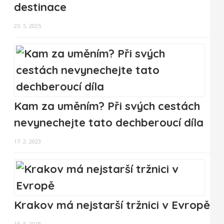
destinace
23. 5. 2025
Kam za uměním? Při svých cestách
nevynechejte tato dechberoucí díla
17. 2. 2023
Krakov má nejstarší tržnici v Evropě
15. 5. 2018