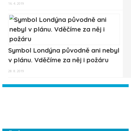
16. 4. 2019
Symbol Londýna původně ani nebyl
v plánu. Vděčíme za něj i požáru
28. 8. 2019
Instagram has returned empty data.
Please authorize your Instagram
account in the
plugin settings
.