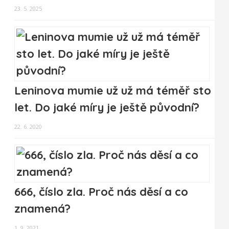
23. 5. 2025
Leninova mumie už už má téměř sto
let. Do jaké míry je ještě původní?
22. 6. 2020
666, číslo zla. Proč nás děsí a co
znamená?
1. 9. 2021