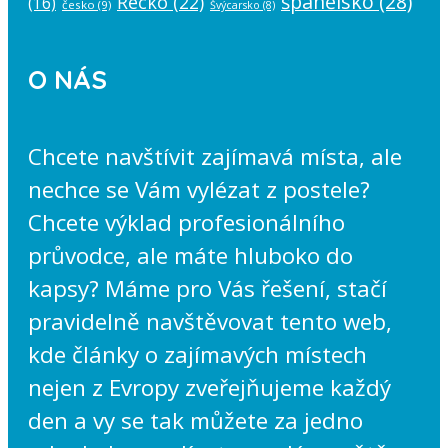
španělsko
(28)
Řecko
(22)
(16)
česko
(9)
Švýcarsko
(8)
O NÁS
Chcete navštívit zajímavá místa, ale
nechce se Vám vylézat z postele?
Chcete výklad profesionálního
průvodce, ale máte hluboko do
kapsy? Máme pro Vás řešení, stačí
pravidelně navštěvovat tento web,
kde články o zajímavých místech
nejen z Evropy zveřejňujeme každý
den a vy se tak můžete za jedno