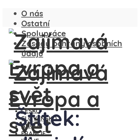
O nás
Ostatní
Spolupráce
Zásady ochrany osobních
údajů
Štítek:
ČESKO
SLOVENSKO
ANGLIE
FRANCIE