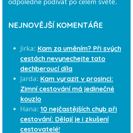
odpoledne podívat po celém světě.
NEJNOVĚJŠÍ KOMENTÁŘE
Jirka
:
Kam za uměním? Při svých
cestách nevynechejte tato
dechberoucí díla
Jarda
:
Kam vyrazit v prosinci:
Zimní cestování má jedinečné
kouzlo
Hana
:
10 nejčastějších chyb při
cestování: Dělají je i zkušení
cestovatelé!