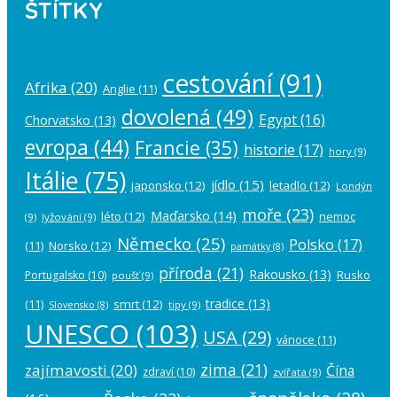
ŠTÍTKY
cestování
(91)
Afrika
(20)
Anglie
(11)
dovolená
(49)
Egypt
(16)
Chorvatsko
(13)
evropa
(44)
Francie
(35)
historie
(17)
hory
(9)
Itálie
(75)
jídlo
(15)
japonsko
(12)
letadlo
(12)
Londýn
moře
(23)
Maďarsko
(14)
léto
(12)
nemoc
(9)
lyžování
(9)
Německo
(25)
Polsko
(17)
(11)
Norsko
(12)
památky
(8)
příroda
(21)
Rakousko
(13)
Rusko
Portugalsko
(10)
poušť
(9)
tradice
(13)
(11)
smrt
(12)
tipy
(9)
Slovensko
(8)
UNESCO
(103)
USA
(29)
vánoce
(11)
zima
(21)
zajímavosti
(20)
Čína
zdraví
(10)
zvířata
(9)