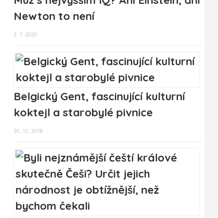
Muž s nejvyšším IQ? Ani Einstein, ani
Newton to není
3. 7. 2020
Belgický Gent, fascinující kulturní
koktejl a starobylé pivnice
30. 12. 2018