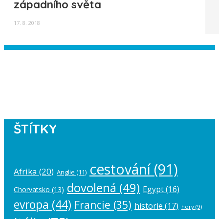
západního světa
17. 8. 2018
Instagram has returned empty data.
Please authorize your Instagram
account in the
plugin settings
.
ŠTÍTKY
cestování
(91)
Afrika
(20)
Anglie
(11)
dovolená
(49)
Egypt
(16)
Chorvatsko
(13)
evropa
(44)
Francie
(35)
historie
(17)
hory
(9)