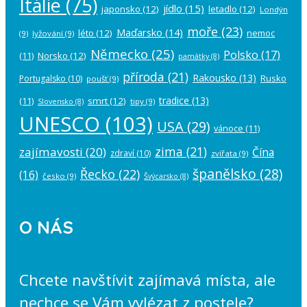
Itálie
(75)
jídlo
(15)
japonsko
(12)
letadlo
(12)
Londýn
moře
(23)
Maďarsko
(14)
léto
(12)
nemoc
(9)
lyžování
(9)
Německo
(25)
Polsko
(17)
(11)
Norsko
(12)
památky
(8)
příroda
(21)
Rakousko
(13)
Rusko
Portugalsko
(10)
poušť
(9)
tradice
(13)
(11)
smrt
(12)
tipy
(9)
Slovensko
(8)
UNESCO
(103)
USA
(29)
vánoce
(11)
zima
(21)
zajímavosti
(20)
Čína
zdraví
(10)
zvířata
(9)
španělsko
(28)
Řecko
(22)
(16)
česko
(9)
Švýcarsko
(8)
O NÁS
Chcete navštívit zajímavá místa, ale
nechce se Vám vylézat z postele?