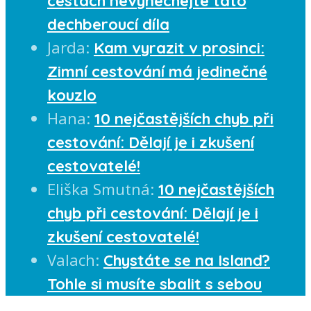
cestách nevynechejte tato
dechberoucí díla
Jarda
:
Kam vyrazit v prosinci:
Zimní cestování má jedinečné
kouzlo
Hana
:
10 nejčastějších chyb při
cestování: Dělají je i zkušení
cestovatelé!
Eliška Smutná
:
10 nejčastějších
chyb při cestování: Dělají je i
zkušení cestovatelé!
Valach
:
Chystáte se na Island?
Tohle si musíte sbalit s sebou