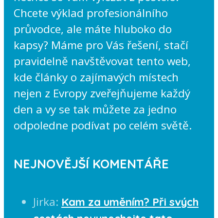
Chcete výklad profesionálního
průvodce, ale máte hluboko do
kapsy? Máme pro Vás řešení, stačí
pravidelně navštěvovat tento web,
kde články o zajímavých místech
nejen z Evropy zveřejňujeme každý
den a vy se tak můžete za jedno
odpoledne podívat po celém světě.
NEJNOVĚJŠÍ KOMENTÁŘE
Jirka
:
Kam za uměním? Při svých