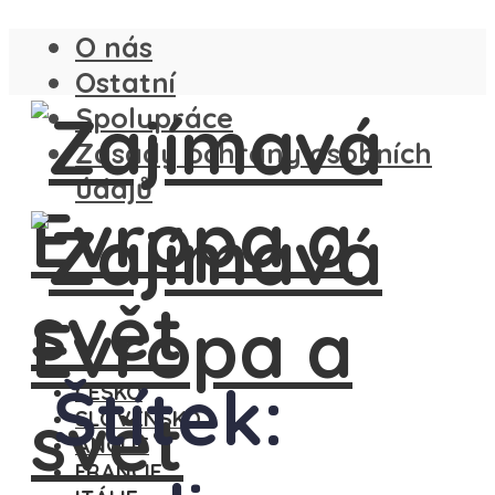
O nás
Ostatní
Spolupráce
Zásady ochrany osobních
údajů
Štítek:
ČESKO
SLOVENSKO
ANGLIE
FRANCIE