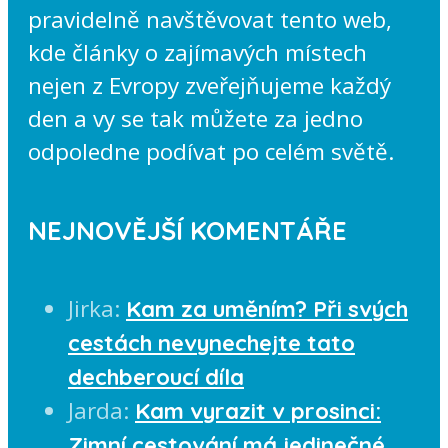
pravidelně navštěvovat tento web,
kde články o zajímavých místech
nejen z Evropy zveřejňujeme každý
den a vy se tak můžete za jedno
odpoledne podívat po celém světě.
NEJNOVĚJŠÍ KOMENTÁŘE
Jirka
:
Kam za uměním? Při svých
cestách nevynechejte tato
dechberoucí díla
Jarda
:
Kam vyrazit v prosinci:
Zimní cestování má jedinečné