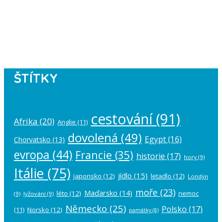
Instagram has returned empty data.
Please authorize your Instagram
account in the
plugin settings
.
ŠTÍTKY
cestování
(91)
Afrika
(20)
Anglie
(11)
dovolená
(49)
Egypt
(16)
Chorvatsko
(13)
evropa
(44)
Francie
(35)
historie
(17)
hory
(9)
Itálie
(75)
jídlo
(15)
japonsko
(12)
letadlo
(12)
Londýn
moře
(23)
Maďarsko
(14)
léto
(12)
nemoc
(9)
lyžování
(9)
Německo
(25)
Polsko
(17)
(11)
Norsko
(12)
památky
(8)