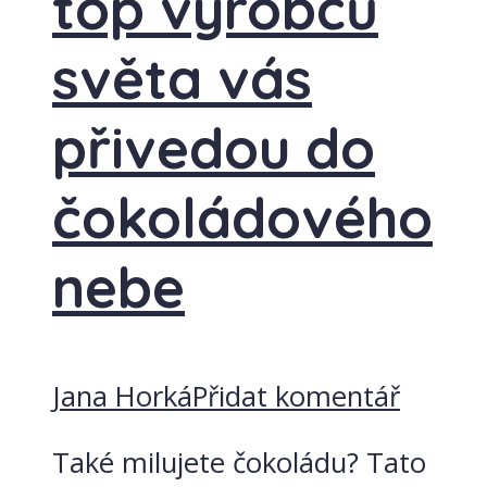
top výrobců
světa vás
přivedou do
čokoládového
nebe
Jana Horká
Přidat komentář
Také milujete čokoládu? Tato