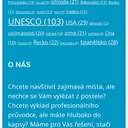
příroda
(21)
Rakousko
(13)
Rusko
Portugalsko
(10)
poušť
(9)
tradice
(13)
(11)
smrt
(12)
tipy
(9)
Slovensko
(8)
UNESCO
(103)
USA
(29)
vánoce
(11)
zima
(21)
zajímavosti
(20)
Čína
zdraví
(10)
zvířata
(9)
španělsko
(28)
Řecko
(22)
(16)
česko
(9)
Švýcarsko
(8)
O NÁS
Chcete navštívit zajímavá místa, ale
nechce se Vám vylézat z postele?
Chcete výklad profesionálního
průvodce, ale máte hluboko do
kapsy? Máme pro Vás řešení, stačí