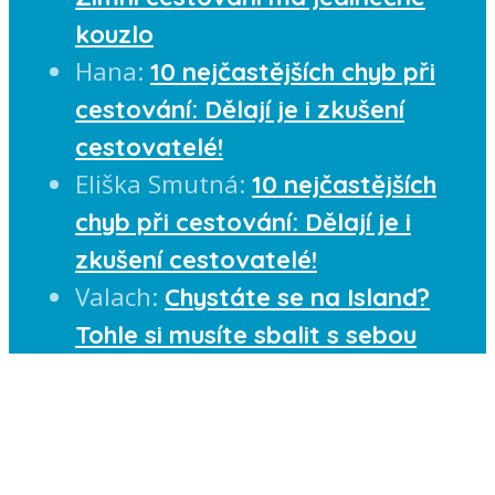
kouzlo
Hana
:
10 nejčastějších chyb při
cestování: Dělají je i zkušení
cestovatelé!
Eliška Smutná
:
10 nejčastějších
chyb při cestování: Dělají je i
zkušení cestovatelé!
Valach
:
Chystáte se na Island?
Tohle si musíte sbalit s sebou