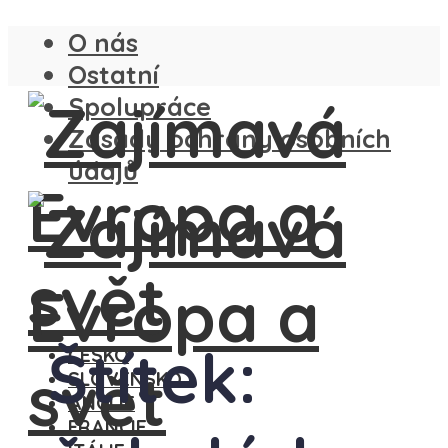
O nás
Ostatní
Spolupráce
Zásady ochrany osobních
údajů
Štítek:
ČESKO
SLOVENSKO
ANGLIE
FRANCIE