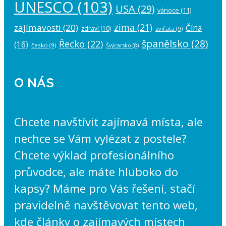
UNESCO
(103)
USA
(29)
vánoce
(11)
zima
(21)
zajímavosti
(20)
Čína
zdraví
(10)
zvířata
(9)
španělsko
(28)
Řecko
(22)
(16)
česko
(9)
Švýcarsko
(8)
O NÁS
Chcete navštívit zajímavá místa, ale
nechce se Vám vylézat z postele?
Chcete výklad profesionálního
průvodce, ale máte hluboko do
kapsy? Máme pro Vás řešení, stačí
pravidelně navštěvovat tento web,
kde články o zajímavých místech