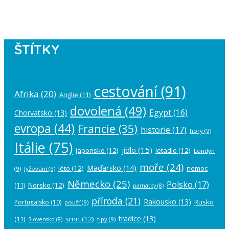
account in the
plugin settings
.
ŠTÍTKY
cestování
(91)
Afrika
(20)
Anglie
(11)
dovolená
(49)
Egypt
(16)
Chorvatsko
(13)
evropa
(44)
Francie
(35)
historie
(17)
hory
(9)
Itálie
(75)
jídlo
(15)
japonsko
(12)
letadlo
(12)
Londýn
moře
(24)
Maďarsko
(14)
léto
(12)
nemoc
(9)
lyžování
(9)
Německo
(25)
Polsko
(17)
(11)
Norsko
(12)
památky
(8)
příroda
(21)
Rakousko
(13)
Rusko
Portugalsko
(10)
poušť
(9)
tradice
(13)
(11)
smrt
(12)
tipy
(9)
Slovensko
(8)