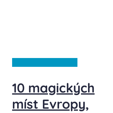
Francie
Itálie
Španělsko
10 magických
míst Evropy,