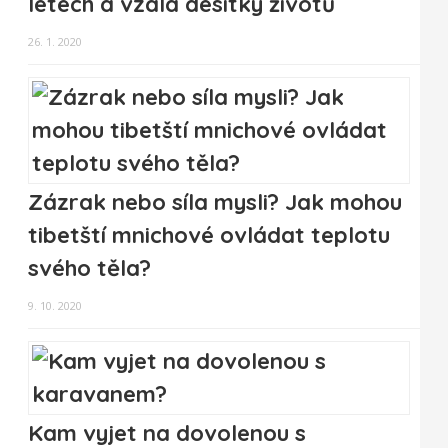
letech a vzala desítky životů
26. 1. 2020
Zázrak nebo síla mysli? Jak mohou
tibetští mnichové ovládat teplotu
svého těla?
9. 10. 2020
Kam vyjet na dovolenou s