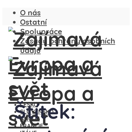
O nás
Ostatní
Spolupráce
Zásady ochrany osobních
údajů
Štítek:
ČESKO
SLOVENSKO
ANGLIE
FRANCIE