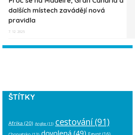
Proč se na Madeiře, Gran Canaria a
dalších místech zavádějí nová
pravidla
7. 12. 2025
Instagram has returned empty data.
Please authorize your Instagram
account in the
plugin settings
.
ŠTÍTKY
cestování
(91)
Afrika
(20)
Anglie
(11)
dovolená
(49)
Egypt
(16)
Chorvatsko
(13)