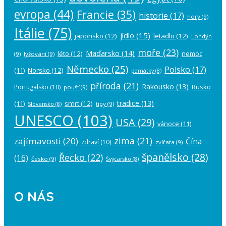
evropa
(44)
Francie
(35)
historie
(17)
hory
(9)
Itálie
(75)
jídlo
(15)
japonsko
(12)
letadlo
(12)
Londýn
moře
(23)
Maďarsko
(14)
léto
(12)
nemoc
(9)
lyžování
(9)
Německo
(25)
Polsko
(17)
(11)
Norsko
(12)
památky
(8)
příroda
(21)
Rakousko
(13)
Rusko
Portugalsko
(10)
poušť
(9)
tradice
(13)
(11)
smrt
(12)
tipy
(9)
Slovensko
(8)
UNESCO
(103)
USA
(29)
vánoce
(11)
zima
(21)
zajímavosti
(20)
Čína
zdraví
(10)
zvířata
(9)
španělsko
(28)
Řecko
(22)
(16)
česko
(9)
Švýcarsko
(8)
O NÁS