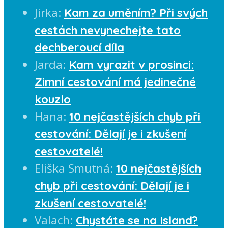
Jirka
:
Kam za uměním? Při svých
cestách nevynechejte tato
dechberoucí díla
Jarda
:
Kam vyrazit v prosinci:
Zimní cestování má jedinečné
kouzlo
Hana
:
10 nejčastějších chyb při
cestování: Dělají je i zkušení
cestovatelé!
Eliška Smutná
:
10 nejčastějších
chyb při cestování: Dělají je i
zkušení cestovatelé!
Valach
:
Chystáte se na Island?