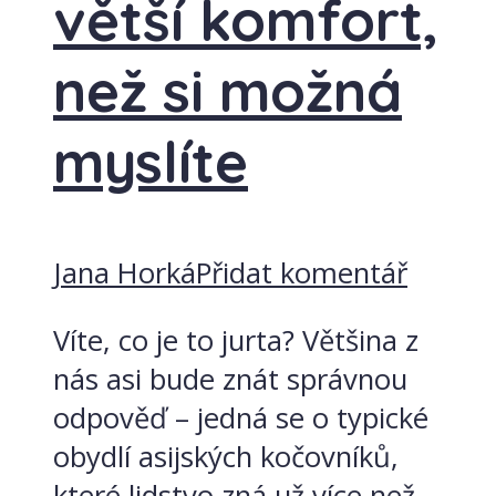
větší komfort,
než si možná
myslíte
Jana Horká
Přidat komentář
Víte, co je to jurta? Většina z
nás asi bude znát správnou
odpověď – jedná se o typické
obydlí asijských kočovníků,
které lidstvo zná už více než