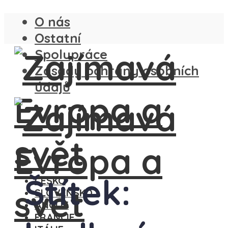
O nás
Ostatní
Spolupráce
Zásady ochrany osobních
údajů
Štítek:
ČESKO
SLOVENSKO
ANGLIE
FRANCIE