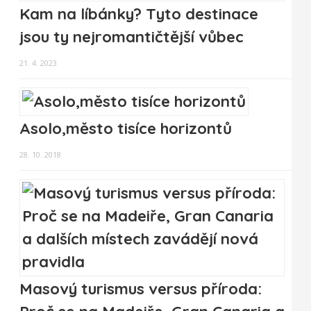
Kam na líbánky? Tyto destinace
jsou ty nejromantičtější vůbec
21. 4. 2023
Asolo,město tisíce horizontů
28. 10. 2018
Masový turismus versus příroda: