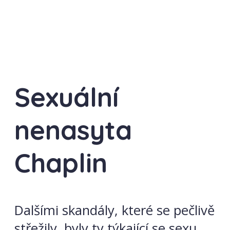
Sexuální
nenasyta
Chaplin
Dalšími skandály, které se pečlivě
střežily, byly ty týkající se sexu,