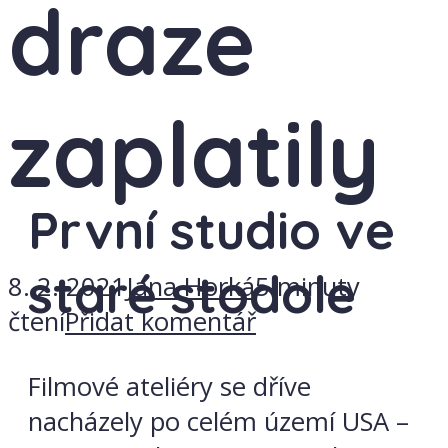
draze
zaplatily
První studio ve
staré stodole
8. 2. 2021
Jana Horká
5 minuty
čtení
Přidat komentář
Filmové ateliéry se dříve
nacházely po celém území USA –