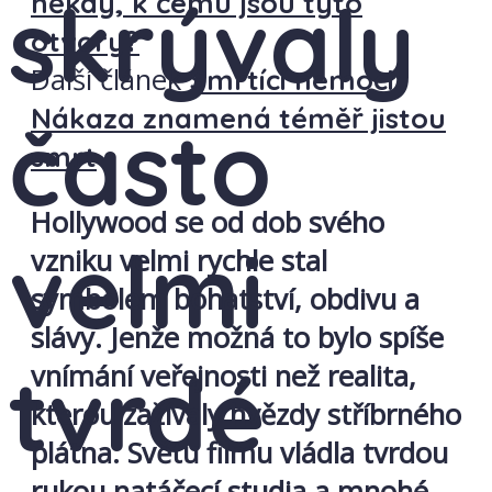
skrývaly
někdy, k čemu jsou tyto
otvory?
Další článek
Smrtící nemoci:
Nákaza znamená téměř jistou
často
smrt
Hollywood se od dob svého
velmi
vzniku velmi rychle stal
symbolem bohatství, obdivu a
slávy. Jenže možná to bylo spíše
tvrdé
vnímání veřejnosti než realita,
kterou zažívaly hvězdy stříbrného
plátna. Světu filmu vládla tvrdou
rukou natáčecí studia a mnohé