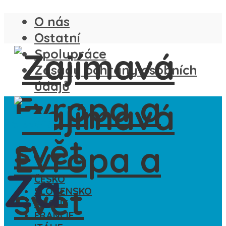
O nás
Ostatní
Spolupráce
Zásady ochrany osobních
údajů
Ze světa
Za
ČESKO
SLOVENSKO
ANGLIE
FRANCIE