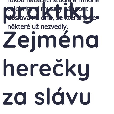
praktiky.
celebrity si musely sáhnout
doslova na dno, ze kterého se
některé už nezvedly.
Zejména
herečky
za slávu