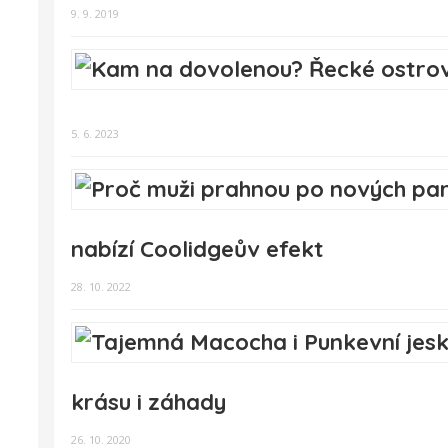
9. 9. 2019
5. 6. 2023
nabízí Coolidgeův efekt
28. 10. 2022
krásu i záhady
26. 10. 2020