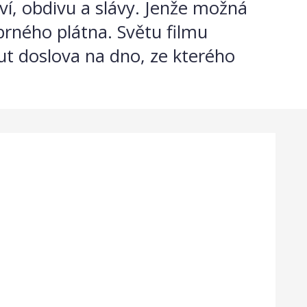
í, obdivu a slávy. Jenže možná
íbrného plátna. Světu filmu
ut doslova na dno, ze kterého