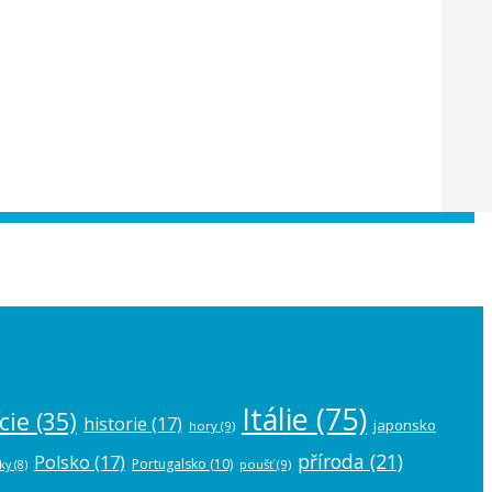
 the
plugin settings
.
Itálie
(75)
cie
(35)
historie
(17)
japonsko
hory
(9)
příroda
(21)
Polsko
(17)
Portugalsko
(10)
poušť
(9)
ky
(8)