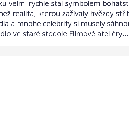
u velmi rychle stal symbolem bohatstv
než realita, kterou zažívaly hvězdy stř
udia a mnohé celebrity si musely sáhno
dio ve staré stodole Filmové ateliéry...