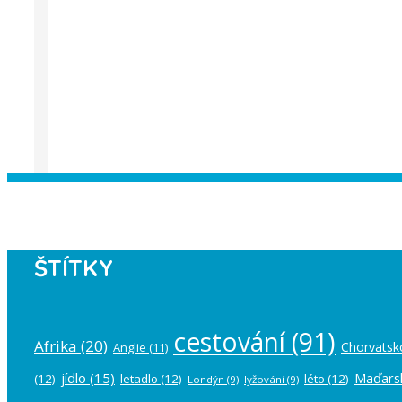
Instagram has returned empty data. Pl
ŠTÍTKY
cestování
(91)
Afrika
(20)
Chorvatsk
Anglie
(11)
jídlo
(15)
Maďars
(12)
letadlo
(12)
léto
(12)
Londýn
(9)
lyžování
(9)