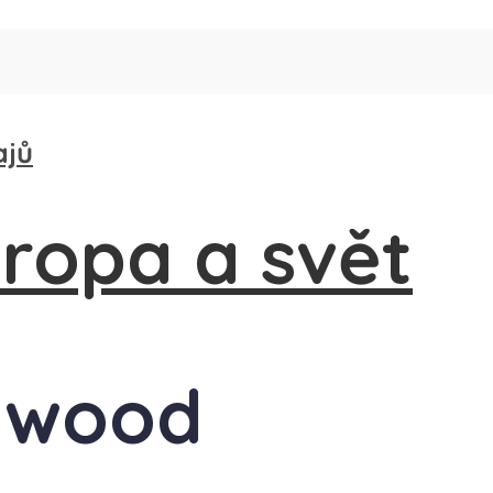
ajů
lywood