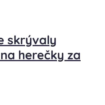
e skrývaly
éna herečky za