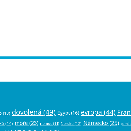
ease authorize your Instagram account in
dovolená
(49)
evropa
(44)
Fran
Egypt
(16)
o
(13)
Německo
(25)
moře
(23)
ko
(14)
nemoc
(11)
Norsko
(12)
památ