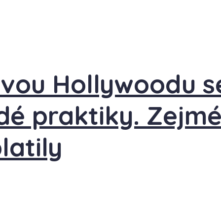
ávou Hollywoodu s
rdé praktiky. Zejm
latily