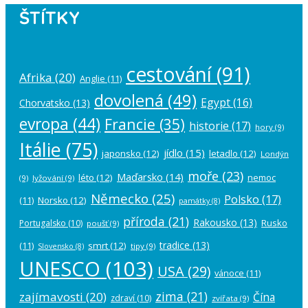
ŠTÍTKY
cestování
(91)
Afrika
(20)
Anglie
(11)
dovolená
(49)
Egypt
(16)
Chorvatsko
(13)
evropa
(44)
Francie
(35)
historie
(17)
hory
(9)
Itálie
(75)
jídlo
(15)
japonsko
(12)
letadlo
(12)
Londýn
moře
(23)
Maďarsko
(14)
léto
(12)
nemoc
(9)
lyžování
(9)
Německo
(25)
Polsko
(17)
(11)
Norsko
(12)
památky
(8)
příroda
(21)
Rakousko
(13)
Rusko
Portugalsko
(10)
poušť
(9)
tradice
(13)
(11)
smrt
(12)
tipy
(9)
Slovensko
(8)
UNESCO
(103)
USA
(29)
vánoce
(11)
zima
(21)
zajímavosti
(20)
Čína
zdraví
(10)
zvířata
(9)