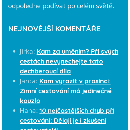
odpoledne podívat po celém světě.
NEJNOVĚJŠÍ KOMENTÁŘE
Jirka
:
Kam za uměním? Při svých
cestách nevynechejte tato
dechberoucí díla
Jarda
:
Kam vyrazit v prosinci:
Zimní cestování má jedinečné
kouzlo
Hana
:
10 nejčastějších chyb při
cestování: Dělají je i zkušení