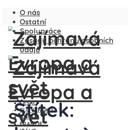
O nás
Ostatní
Spolupráce
Zásady ochrany osobních
údajů
Štítek:
ČESKO
SLOVENSKO
ANGLIE
FRANCIE