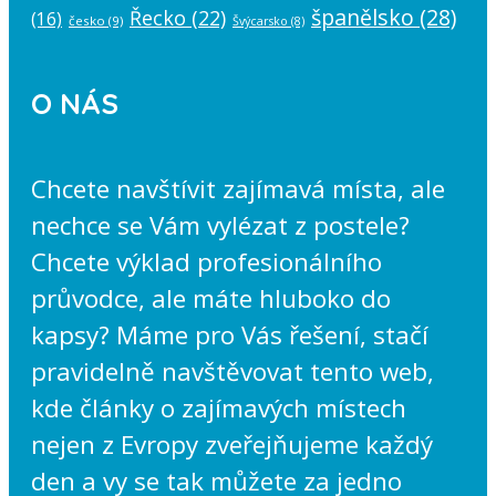
španělsko
(28)
Řecko
(22)
(16)
česko
(9)
Švýcarsko
(8)
O NÁS
Chcete navštívit zajímavá místa, ale
nechce se Vám vylézat z postele?
Chcete výklad profesionálního
průvodce, ale máte hluboko do
kapsy? Máme pro Vás řešení, stačí
pravidelně navštěvovat tento web,
kde články o zajímavých místech
nejen z Evropy zveřejňujeme každý
den a vy se tak můžete za jedno