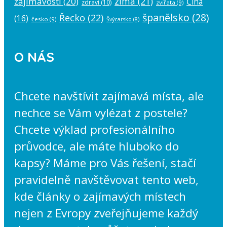
zima
(21)
zajímavosti
(20)
Čína
zdraví
(10)
zvířata
(9)
španělsko
(28)
Řecko
(22)
(16)
česko
(9)
Švýcarsko
(8)
O NÁS
Chcete navštívit zajímavá místa, ale
nechce se Vám vylézat z postele?
Chcete výklad profesionálního
průvodce, ale máte hluboko do
kapsy? Máme pro Vás řešení, stačí
pravidelně navštěvovat tento web,
kde články o zajímavých místech
nejen z Evropy zveřejňujeme každý