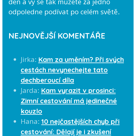
den a vy se tak můžete za jedno
odpoledne podívat po celém světě.
NEJNOVĚJŠÍ KOMENTÁŘE
Jirka
:
Kam za uměním? Při svých
cestách nevynechejte tato
dechberoucí díla
Jarda
:
Kam vyrazit v prosinci:
Zimní cestování má jedinečné
kouzlo
Hana
:
10 nejčastějších chyb při
cestování: Dělají je i zkušení