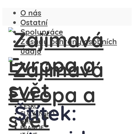
O nás
Ostatní
Spolupráce
Zásady ochrany osobních
údajů
Štítek:
ČESKO
SLOVENSKO
ANGLIE
FRANCIE