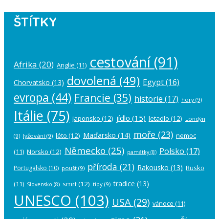
ŠTÍTKY
cestování
(91)
Afrika
(20)
Anglie
(11)
dovolená
(49)
Egypt
(16)
Chorvatsko
(13)
evropa
(44)
Francie
(35)
historie
(17)
hory
(9)
Itálie
(75)
jídlo
(15)
japonsko
(12)
letadlo
(12)
Londýn
moře
(23)
Maďarsko
(14)
léto
(12)
nemoc
(9)
lyžování
(9)
Německo
(25)
Polsko
(17)
(11)
Norsko
(12)
památky
(8)
příroda
(21)
Rakousko
(13)
Rusko
Portugalsko
(10)
poušť
(9)
tradice
(13)
(11)
smrt
(12)
tipy
(9)
Slovensko
(8)
UNESCO
(103)
USA
(29)
vánoce
(11)