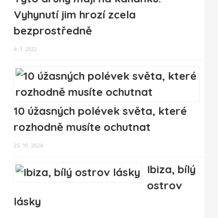
Vyhynutí jim hrozí zcela
bezprostředně
4. 3. 2022
10 úžasných polévek světa, které
rozhodně musíte ochutnat
25. 10. 2024
Ibiza, bílý
ostrov
lásky