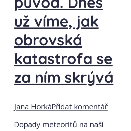
původ. Dnes
už víme, jak
obrovská
katastrofa se
za ním skrývá
Jana Horká
Přidat komentář
Dopady meteoritů na naši