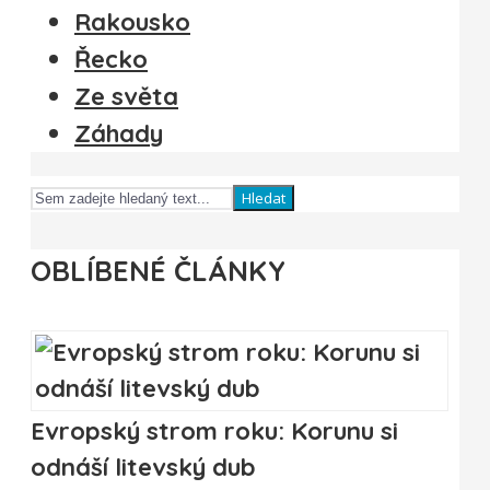
Rakousko
Řecko
Ze světa
Záhady
Hledat
OBLÍBENÉ ČLÁNKY
Evropský strom roku: Korunu si
odnáší litevský dub