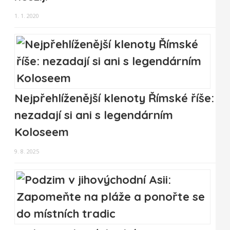
1. 1. 2020
Nejpřehlíženější klenoty Římské říše:
nezadají si ani s legendárním
Koloseem
9. 8. 2025