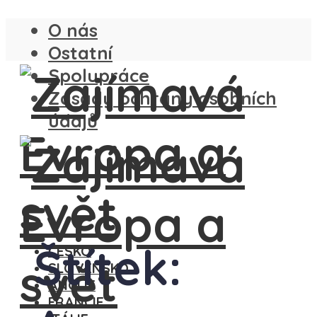
O nás
Ostatní
Spolupráce
Zásady ochrany osobních
údajů
Štítek:
ČESKO
SLOVENSKO
ANGLIE
FRANCIE