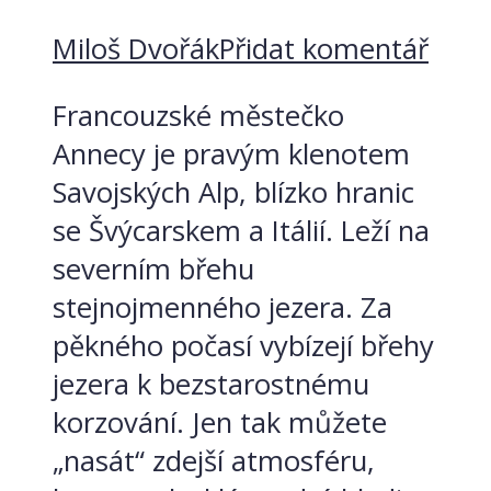
Miloš Dvořák
Přidat komentář
Francouzské městečko
Annecy je pravým klenotem
Savojských Alp, blízko hranic
se Švýcarskem a Itálií. Leží na
severním břehu
stejnojmenného jezera. Za
pěkného počasí vybízejí břehy
jezera k bezstarostnému
korzování. Jen tak můžete
„nasát“ zdejší atmosféru,