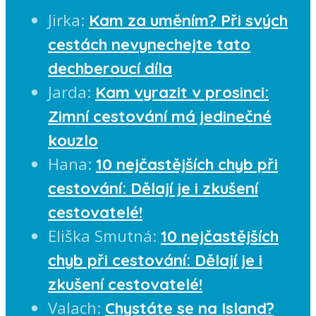
Jirka
:
Kam za uměním? Při svých
cestách nevynechejte tato
dechberoucí díla
Jarda
:
Kam vyrazit v prosinci:
Zimní cestování má jedinečné
kouzlo
Hana
:
10 nejčastějších chyb při
cestování: Dělají je i zkušení
cestovatelé!
Eliška Smutná
:
10 nejčastějších
chyb při cestování: Dělají je i
zkušení cestovatelé!
Valach
:
Chystáte se na Island?