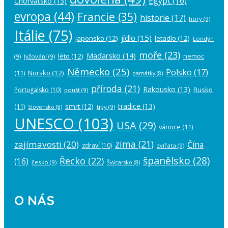
Egypt
(16)
Chorvatsko
(13)
evropa
(44)
Francie
(35)
historie
(17)
hory
(9)
Itálie
(75)
jídlo
(15)
japonsko
(12)
letadlo
(12)
Londýn
moře
(23)
Maďarsko
(14)
léto
(12)
nemoc
(9)
lyžování
(9)
Německo
(25)
Polsko
(17)
(11)
Norsko
(12)
památky
(8)
příroda
(21)
Rakousko
(13)
Rusko
Portugalsko
(10)
poušť
(9)
tradice
(13)
(11)
smrt
(12)
tipy
(9)
Slovensko
(8)
UNESCO
(103)
USA
(29)
vánoce
(11)
zima
(21)
zajímavosti
(20)
Čína
zdraví
(10)
zvířata
(9)
španělsko
(28)
Řecko
(22)
(16)
česko
(9)
Švýcarsko
(8)
O NÁS