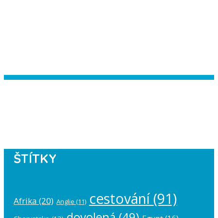
Instagram has returned empty data.
Please authorize your Instagram
account in the
plugin settings
.
ŠTÍTKY
cestování
(91)
Afrika
(20)
Anglie
(11)
dovolená
(49)