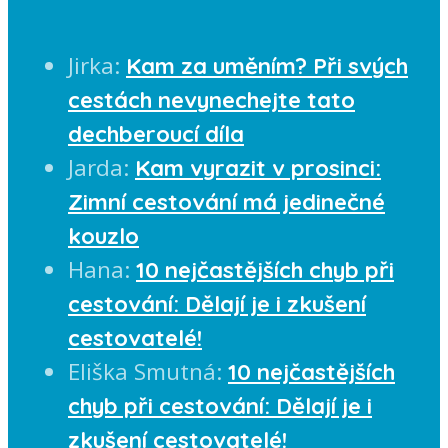
Jirka
:
Kam za uměním? Při svých
cestách nevynechejte tato
dechberoucí díla
Jarda
:
Kam vyrazit v prosinci:
Zimní cestování má jedinečné
kouzlo
Hana
:
10 nejčastějších chyb při
cestování: Dělají je i zkušení
cestovatelé!
Eliška Smutná
:
10 nejčastějších
chyb při cestování: Dělají je i
zkušení cestovatelé!