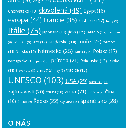
Afrika
(20)
Anglie
(11)
dovolená
(49)
Egypt
(16)
Chorvatsko
(13)
evropa
(44)
Francie
(35)
historie
(17)
hory
(9)
Itálie
(75)
jídlo
(15)
japonsko
(12)
letadlo
(12)
Londýn
moře
(23)
Maďarsko
(14)
léto
(12)
nemoc
(9)
lyžování
(9)
Německo
(25)
Polsko
(17)
(11)
Norsko
(12)
památky
(8)
příroda
(21)
Rakousko
(13)
Rusko
Portugalsko
(10)
poušť
(9)
tradice
(13)
(11)
smrt
(12)
tipy
(9)
Slovensko
(8)
UNESCO
(103)
USA
(29)
vánoce
(11)
zima
(21)
zajímavosti
(20)
Čína
zdraví
(10)
zvířata
(9)
španělsko
(28)
Řecko
(22)
(16)
česko
(9)
Švýcarsko
(8)
O NÁS