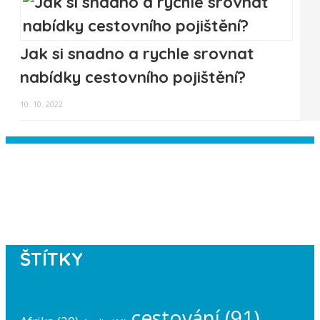
Jak si snadno a rychle srovnat
nabídky cestovního pojištění?
10. 10. 2022
Instagram has returned empty data.
Please authorize your Instagram
account in the
plugin settings
.
ŠTÍTKY
cestování
(91)