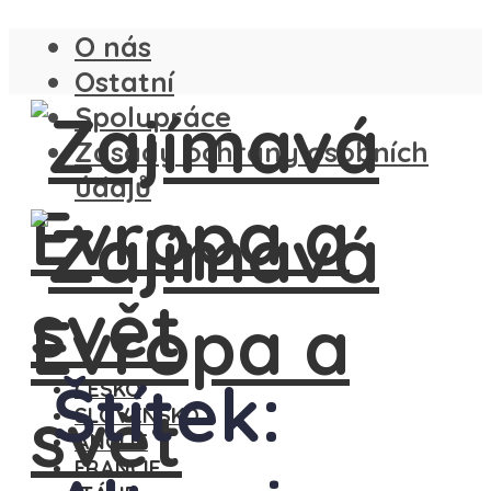
O nás
Ostatní
Spolupráce
Zásady ochrany osobních
údajů
Štítek:
ČESKO
SLOVENSKO
ANGLIE
FRANCIE