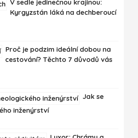
V sedle jedinečnou krajinou:
Kyrgyzstán láká na dechberoucí
Proč je podzim ideální dobou na
cestování? Těchto 7 důvodů vás
Jak se
ho inženýrství
Luxor: Chrámy a