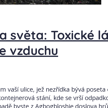
a světa: Toxické l
ve vzduchu
 vaší ulice, jež nezřídka bývá poseta o
ontejnerová stání, kde se vrší odpadko
adě byste z Agbogbloshie doslova hrůz