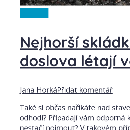
Ze světa
Nejhorší skládk
doslova létají 
Jana Horká
Přidat komentář
Také si občas naříkáte nad stavem
odhodí? Připadají vám odporná k
nestačí pojmout? V takovém příp