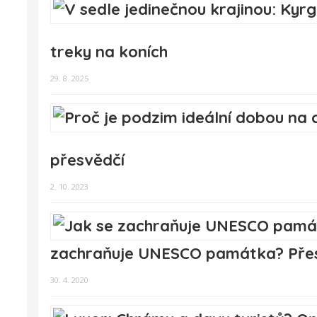
treky na koních
29. 8. 2025
přesvědčí
2. 10. 2023
zachraňuje UNESCO památka? Přesu
30. 4. 2020