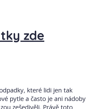
átky zde
dpadky, které lidi jen tak
vé pytle a často je ani nádoby
ou zešedivěli. Právě toto