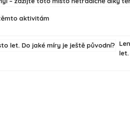
 těmto aktivitám
Len
let