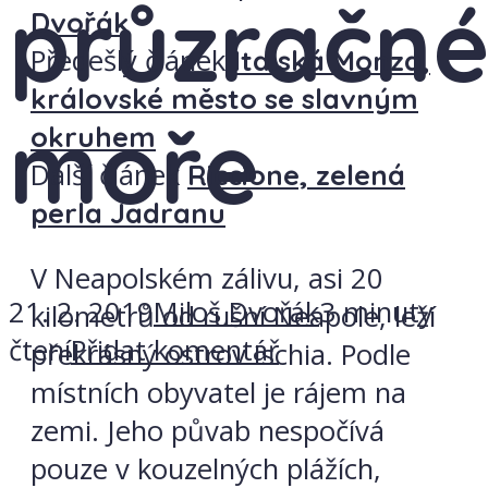
průzračn
Dvořák
Předešlý článek
Italská Monza,
královské město se slavným
moře
okruhem
Další článek
Riccione, zelená
perla Jadranu
V Neapolském zálivu, asi 20
21. 2. 2019
Miloš Dvořák
3 minuty
kilometrů od rušní Neapole, leží
čtení
Přidat komentář
překrásný ostrov Ischia. Podle
místních obyvatel je rájem na
zemi. Jeho půvab nespočívá
pouze v kouzelných plážích,