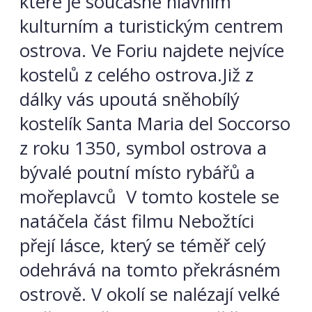
které je současně hlavním
kulturním a turistickým centrem
ostrova. Ve Foriu najdete nejvíce
kostelů z celého ostrova.Již z
dálky vás upoutá sněhobílý
kostelík Santa Maria del Soccorso
z roku 1350, symbol ostrova a
bývalé poutní místo rybářů a
mořeplavců V tomto kostele se
natáčela část filmu Nebožtíci
přejí lásce, který se téměř celý
odehrává na tomto překrásném
ostrově. V okolí se nalézají velké