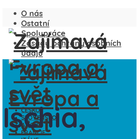
O nás
Ostatní
Spolupráce
Zásady ochrany osobních
údajů
Itálie
Ischia,
ČESKO
SLOVENSKO
ANGLIE
FRANCIE