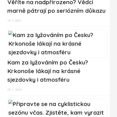
Věříte na nadpřirozeno? Vědci
marně pátrají po seriózním důkazu
14. 5. 2021
Kam za lyžováním po Česku?
Krkonoše lákají na krásné
sjezdovky i atmosféru
26. 1. 2024