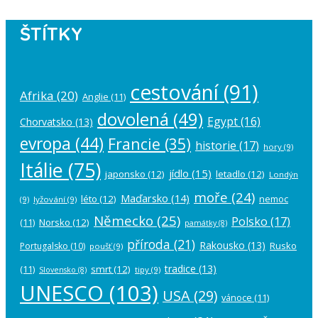
ŠTÍTKY
cestování
(91)
Afrika
(20)
Anglie
(11)
dovolená
(49)
Egypt
(16)
Chorvatsko
(13)
evropa
(44)
Francie
(35)
historie
(17)
hory
(9)
Itálie
(75)
jídlo
(15)
japonsko
(12)
letadlo
(12)
Londýn
moře
(24)
Maďarsko
(14)
léto
(12)
nemoc
(9)
lyžování
(9)
Německo
(25)
Polsko
(17)
(11)
Norsko
(12)
památky
(8)
příroda
(21)
Rakousko
(13)
Rusko
Portugalsko
(10)
poušť
(9)
tradice
(13)
(11)
smrt
(12)
tipy
(9)
Slovensko
(8)
UNESCO
(103)
USA
(29)
vánoce
(11)