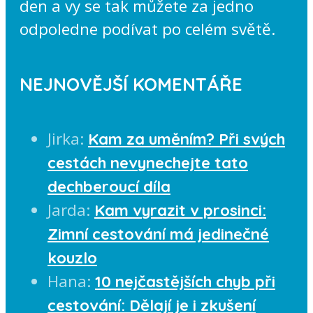
den a vy se tak můžete za jedno
odpoledne podívat po celém světě.
NEJNOVĚJŠÍ KOMENTÁŘE
Jirka
:
Kam za uměním? Při svých
cestách nevynechejte tato
dechberoucí díla
Jarda
:
Kam vyrazit v prosinci:
Zimní cestování má jedinečné
kouzlo
Hana
:
10 nejčastějších chyb při
cestování: Dělají je i zkušení