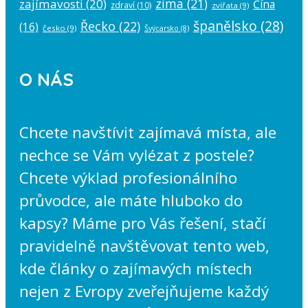
zima
(21)
zajímavosti
(20)
Čína
zdraví
(10)
zvířata
(9)
španělsko
(28)
Řecko
(22)
(16)
česko
(9)
Švýcarsko
(8)
O NÁS
Chcete navštívit zajímavá místa, ale
nechce se Vám vylézat z postele?
Chcete výklad profesionálního
průvodce, ale máte hluboko do
kapsy? Máme pro Vás řešení, stačí
pravidelně navštěvovat tento web,
kde články o zajímavých místech
nejen z Evropy zveřejňujeme každý