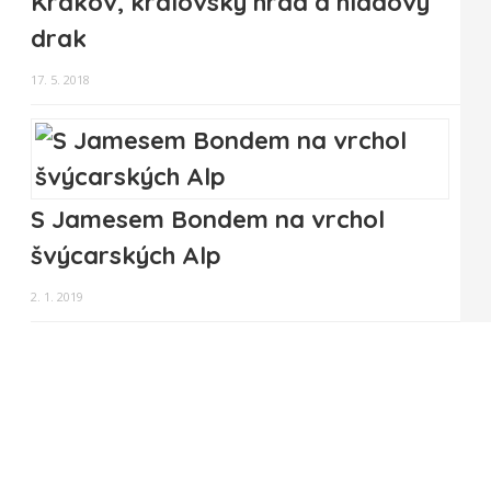
Krakov, královský hrad a hladový
drak
17. 5. 2018
S Jamesem Bondem na vrchol
švýcarských Alp
2. 1. 2019