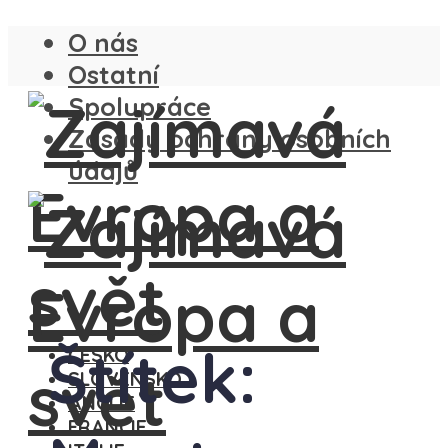
O nás
Ostatní
Spolupráce
Zásady ochrany osobních
údajů
Štítek:
ČESKO
SLOVENSKO
ANGLIE
FRANCIE