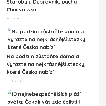
Starobylý Dubrovník, pýcha
Chorvatska
18. 2. 2019
Na podzim zůstaňte doma a
vyrazte na nejkrásnější stezky,
které Česko nabízí
27. 10. 2023