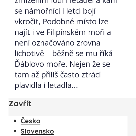
zmizením lodí i letadel a kam
se námořníci i letci bojí
vkročit, Podobné místo lze
najít i ve Filipínském moři a
není označováno zrovna
lichotivě – běžně se mu říká
Ďáblovo moře. Nejen že se
tam až příliš často ztrácí
plavidla i letadla...
Zavřít
Česko
Slovensko