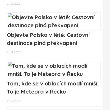
21. 2. 2022
Objevte Polsko v létě: Cestovní
destinace plná překvapení
11. 4. 2026
Tam, kde se v oblacích modlí mniši.
To je Meteora v Řecku
21. 6. 2019