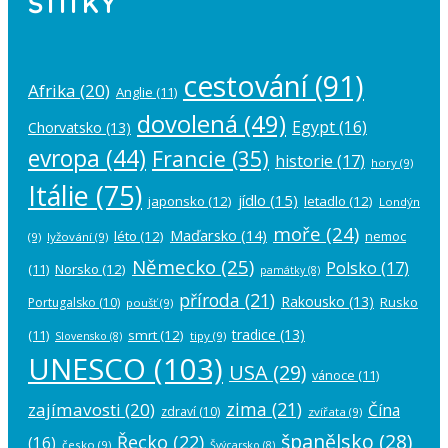
ŠTÍTKY
cestování
(91)
Afrika
(20)
Anglie
(11)
dovolená
(49)
Egypt
(16)
Chorvatsko
(13)
evropa
(44)
Francie
(35)
historie
(17)
hory
(9)
Itálie
(75)
jídlo
(15)
japonsko
(12)
letadlo
(12)
Londýn
moře
(24)
Maďarsko
(14)
léto
(12)
nemoc
(9)
lyžování
(9)
Německo
(25)
Polsko
(17)
(11)
Norsko
(12)
památky
(8)
příroda
(21)
Rakousko
(13)
Rusko
Portugalsko
(10)
poušť
(9)
tradice
(13)
(11)
smrt
(12)
tipy
(9)
Slovensko
(8)
UNESCO
(103)
USA
(29)
vánoce
(11)
zima
(21)
zajímavosti
(20)
Čína
zdraví
(10)
zvířata
(9)
španělsko
(28)
Řecko
(22)
(16)
česko
(9)
Švýcarsko
(8)