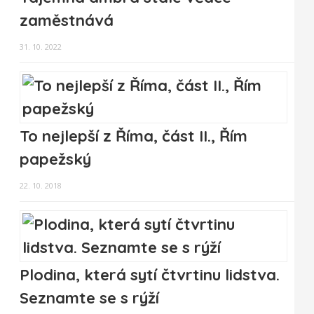
zaměstnává
31. 10. 2022
To nejlepší z Říma, část II., Řím
papežský
22. 10. 2018
Plodina, která sytí čtvrtinu lidstva.
Seznamte se s rýží