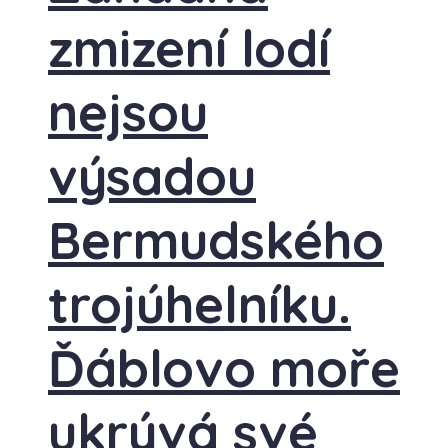
zmizení lodí
nejsou
výsadou
Bermudského
trojúhelníku.
Ďáblovo moře
ukrývá své