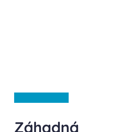
Záhady
Ze světa
Záhadná