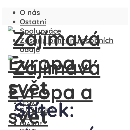
O nás
Ostatní
Spolupráce
Zásady ochrany osobních
údajů
Štítek:
ČESKO
SLOVENSKO
ANGLIE
FRANCIE