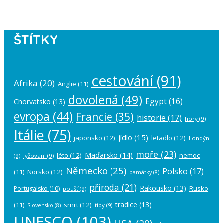
account in the
plugin settings
.
ŠTÍTKY
cestování
(91)
Afrika
(20)
Anglie
(11)
dovolená
(49)
Egypt
(16)
Chorvatsko
(13)
evropa
(44)
Francie
(35)
historie
(17)
hory
(9)
Itálie
(75)
jídlo
(15)
japonsko
(12)
letadlo
(12)
Londýn
moře
(23)
Maďarsko
(14)
léto
(12)
nemoc
(9)
lyžování
(9)
Německo
(25)
Polsko
(17)
(11)
Norsko
(12)
památky
(8)
příroda
(21)
Rakousko
(13)
Rusko
Portugalsko
(10)
poušť
(9)
tradice
(13)
(11)
smrt
(12)
tipy
(9)
Slovensko
(8)
UNESCO
(103)