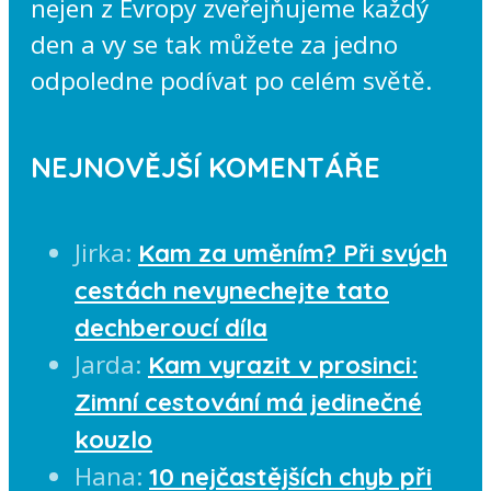
nejen z Evropy zveřejňujeme každý
den a vy se tak můžete za jedno
odpoledne podívat po celém světě.
NEJNOVĚJŠÍ KOMENTÁŘE
Jirka
:
Kam za uměním? Při svých
cestách nevynechejte tato
dechberoucí díla
Jarda
:
Kam vyrazit v prosinci:
Zimní cestování má jedinečné
kouzlo
Hana
:
10 nejčastějších chyb při