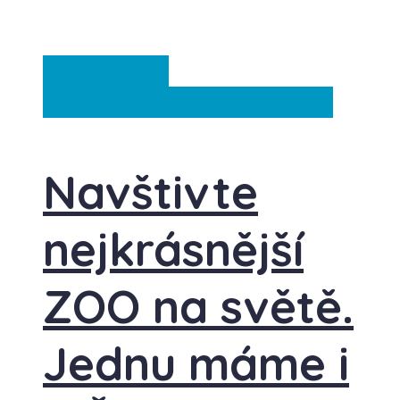
Anglie
Česká
republika
Španělsko
Ze světa
Navštivte
nejkrásnější
ZOO na světě.
Jednu máme i