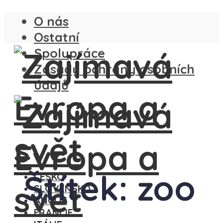
O nás
Ostatní
Spolupráce
Zásady ochrany osobních
údajů
Štítek: zoo
ČESKO
SLOVENSKO
ANGLIE
FRANCIE