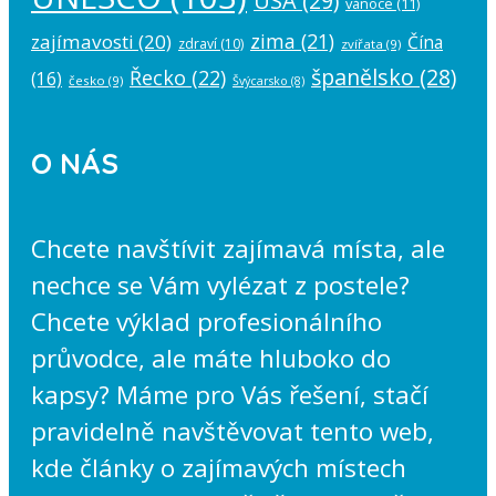
USA
(29)
vánoce
(11)
zima
(21)
zajímavosti
(20)
Čína
zdraví
(10)
zvířata
(9)
španělsko
(28)
Řecko
(22)
(16)
česko
(9)
Švýcarsko
(8)
O NÁS
Chcete navštívit zajímavá místa, ale
nechce se Vám vylézat z postele?
Chcete výklad profesionálního
průvodce, ale máte hluboko do
kapsy? Máme pro Vás řešení, stačí
pravidelně navštěvovat tento web,
kde články o zajímavých místech