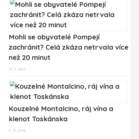
Mohli se obyvatelé Pompejí
zachránit? Celá zkáza netrvala více
než 20 minut
23. 9. 2022
Kouzelné Montalcino, ráj vína a
klenot Toskánska
6. 10. 2018