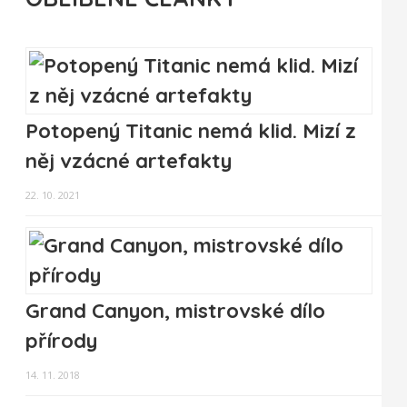
Potopený Titanic nemá klid. Mizí z
něj vzácné artefakty
22. 10. 2021
Grand Canyon, mistrovské dílo
přírody
14. 11. 2018