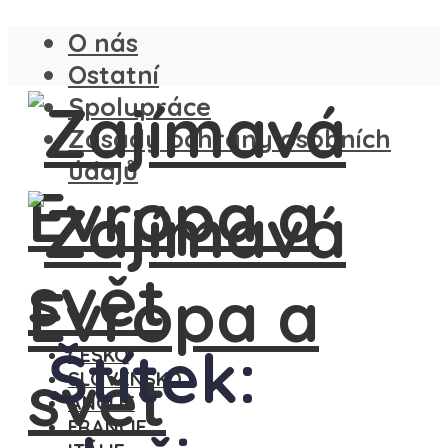
O nás
Ostatní
Spolupráce
Zásady ochrany osobních
údajů
Štítek:
ČESKO
SLOVENSKO
ANGLIE
FRANCIE