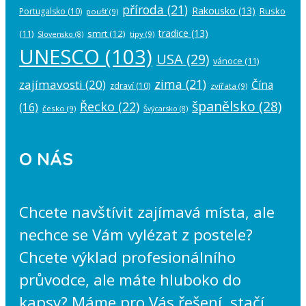
příroda
(21)
Rakousko
(13)
Rusko
Portugalsko
(10)
poušť
(9)
tradice
(13)
(11)
smrt
(12)
tipy
(9)
Slovensko
(8)
UNESCO
(103)
USA
(29)
vánoce
(11)
zima
(21)
zajímavosti
(20)
Čína
zdraví
(10)
zvířata
(9)
španělsko
(28)
Řecko
(22)
(16)
česko
(9)
Švýcarsko
(8)
O NÁS
Chcete navštívit zajímavá místa, ale
nechce se Vám vylézat z postele?
Chcete výklad profesionálního
průvodce, ale máte hluboko do
kapsy? Máme pro Vás řešení, stačí