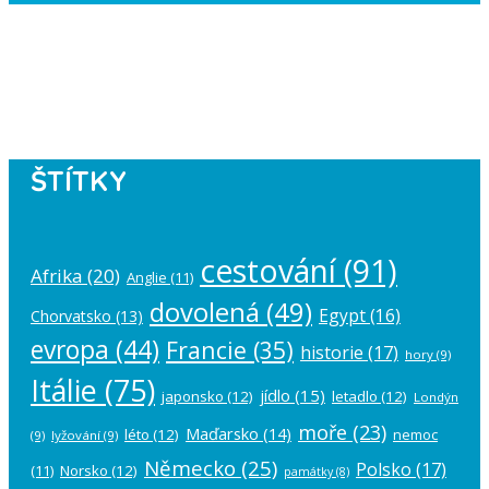
Instagram has returned empty data.
Please authorize your Instagram
account in the
plugin settings
.
ŠTÍTKY
cestování
(91)
Afrika
(20)
Anglie
(11)
dovolená
(49)
Egypt
(16)
Chorvatsko
(13)
evropa
(44)
Francie
(35)
historie
(17)
hory
(9)
Itálie
(75)
jídlo
(15)
japonsko
(12)
letadlo
(12)
Londýn
moře
(23)
Maďarsko
(14)
léto
(12)
nemoc
(9)
lyžování
(9)
Německo
(25)
Polsko
(17)
(11)
Norsko
(12)
památky
(8)