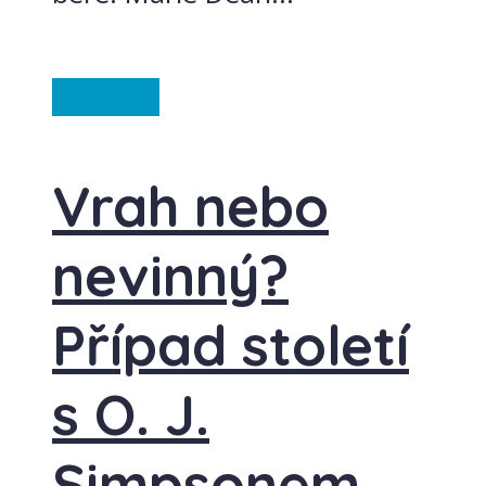
Ze světa
Vrah nebo
nevinný?
Případ století
s O. J.
Simpsonem