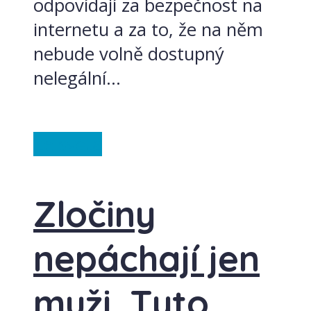
odpovídají za bezpečnost na
internetu a za to, že na něm
nebude volně dostupný
nelegální...
Ze světa
Zločiny
nepáchají jen
muži. Tyto