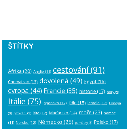
Instagram has returned empty data.
Please authorize your Instagram
account in the
plugin settings
.
ŠTÍTKY
cestování
(91)
Afrika
(20)
Anglie
(11)
dovolená
(49)
Egypt
(16)
Chorvatsko
(13)
evropa
(44)
Francie
(35)
historie
(17)
hory
(9)
Itálie
(75)
jídlo
(15)
japonsko
(12)
letadlo
(12)
Londýn
moře
(23)
Maďarsko
(14)
léto
(12)
nemoc
(9)
lyžování
(9)
Německo
(25)
Polsko
(17)
(11)
Norsko
(12)
památky
(8)