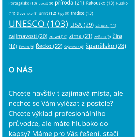
příroda
(21)
Rakousko
(13)
Rusko
Portugalsko
(10)
poušť
(9)
tradice
(13)
(11)
smrt
(12)
tipy
(9)
Slovensko
(8)
UNESCO
(103)
USA
(29)
vánoce
(11)
zima
(21)
zajímavosti
(20)
Čína
zdraví
(10)
zvířata
(9)
španělsko
(28)
Řecko
(22)
(16)
česko
(9)
Švýcarsko
(8)
O NÁS
Chcete navštívit zajímavá místa, ale
nechce se Vám vylézat z postele?
Chcete výklad profesionálního
průvodce, ale máte hluboko do
kapsy? Máme pro Vás řešení, stačí