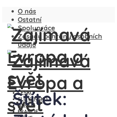
O nás
Ostatní
Spolupráce
Zásady ochrany osobních
údajů
Štítek:
ČESKO
SLOVENSKO
ANGLIE
FRANCIE