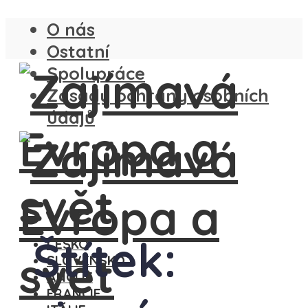
O nás
Ostatní
Spolupráce
Zásady ochrany osobních
údajů
Štítek:
ČESKO
SLOVENSKO
ANGLIE
FRANCIE