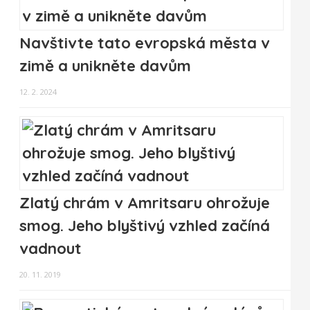
Navštivte tato evropská města v
zimě a unikněte davům
12. 2. 2024
Zlatý chrám v Amritsaru ohrožuje
smog. Jeho blyštivý vzhled začíná
vadnout
20. 11. 2019