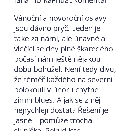
Jana Horká
Přidat komentář
Vánoční a novoroční oslavy
jsou dávno pryč. Leden je
také za námi, ale únavné a
vlečící se dny plné škaredého
počasí nám ještě nějakou
dobu bohužel. Není tedy divu,
že téměř každého na severní
polokouli v únoru chytne
zimní blues. A jak se z něj
nejrychleji dostat? Řešení je
jasné – pomůže trocha
sluníčka! Pokud jste