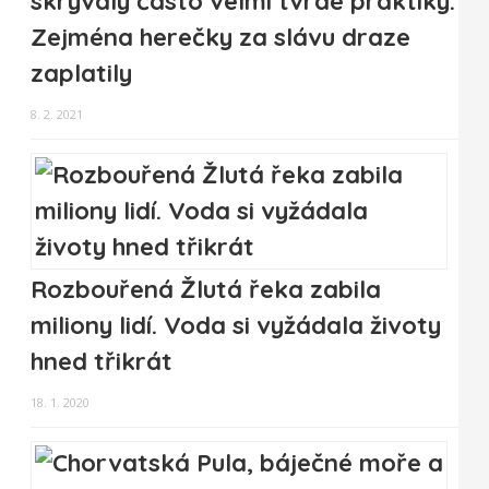
skrývaly často velmi tvrdé praktiky.
Zejména herečky za slávu draze
zaplatily
8. 2. 2021
Rozbouřená Žlutá řeka zabila
miliony lidí. Voda si vyžádala životy
hned třikrát
18. 1. 2020