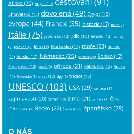
cestování
(91)
Afrika
(20)
Anglie
(11)
dovolená
(49)
Egypt
(16)
Chorvatsko
(13)
evropa
(44)
Francie
(35)
historie
(17)
hory
(9)
Itálie
(75)
jídlo
(15)
japonsko
(12)
letadlo
(12)
Londýn
moře
(23)
Maďarsko
(14)
léto
(12)
nemoc
(9)
lyžování
(9)
Německo
(25)
Polsko
(17)
(11)
Norsko
(12)
památky
(8)
příroda
(21)
Rakousko
(13)
Rusko
Portugalsko
(10)
poušť
(9)
tradice
(13)
(11)
smrt
(12)
tipy
(9)
Slovensko
(8)
UNESCO
(103)
USA
(29)
vánoce
(11)
zima
(21)
zajímavosti
(20)
Čína
zdraví
(10)
zvířata
(9)
španělsko
(28)
Řecko
(22)
(16)
česko
(9)
Švýcarsko
(8)
O NÁS