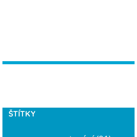
Instagram has returned empty data.
Please authorize your Instagram
account in the
plugin settings
.
ŠTÍTKY