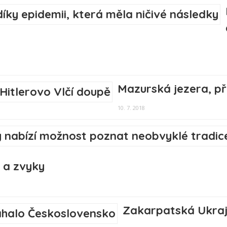
Mazurská jezera, pří
10. 7. 2018
 a zvyky
Zakarpatská Ukraj