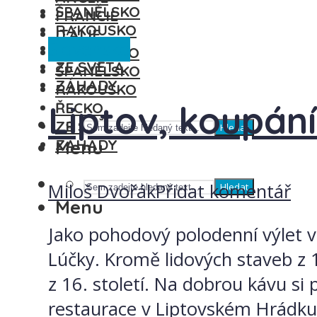
ŠPANĚLSKO
FRANCIE
RAKOUSKO
ITÁLIE
Slovensko
ŘECKO
MAĎARSKO
ZE SVĚTA
ŠPANĚLSKO
ZÁHADY
RAKOUSKO
Liptov, koupání 
ŘECKO
ZE SVĚTA
Hledat
ZÁHADY
Menu
Miloš Dvořák
Přidat komentář
Hledat
Menu
Jako pohodový polodenní výlet v
Lúčky. Kromě lidových staveb z 1
z 16. století. Na dobrou kávu s
restaurace v Liptovském Hrádku. 