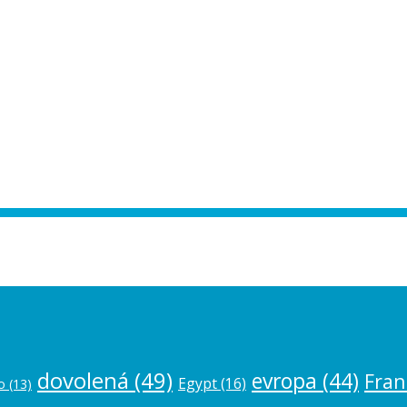
ease authorize your Instagram account in
dovolená
(49)
evropa
(44)
Fran
Egypt
(16)
o
(13)