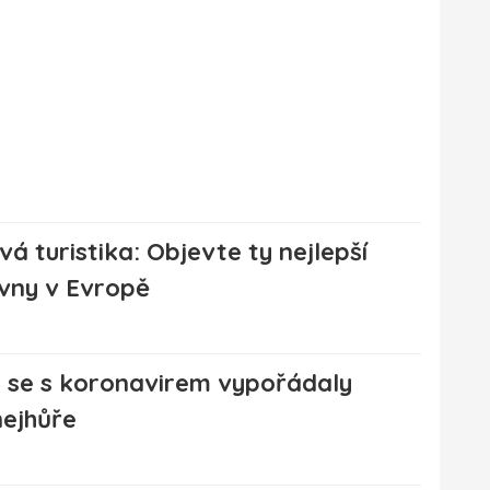
á turistika: Objevte ty nejlepší
vny v Evropě
 se s koronavirem vypořádaly
nejhůře