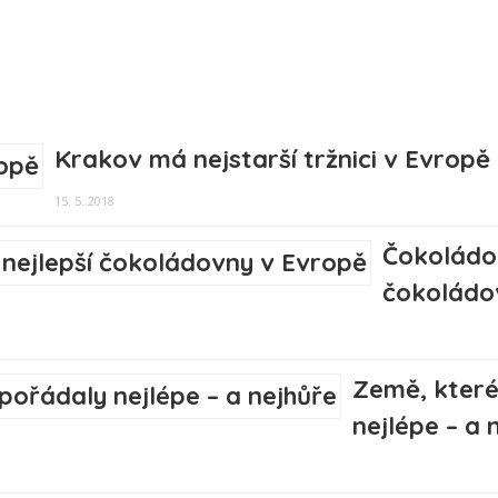
Krakov má nejstarší tržnici v Evropě
15. 5. 2018
Čokoládov
čokoládo
Země, které
nejlépe – a 