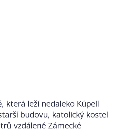
 která leží nedaleko Kúpelí
tarší budovu, katolický kostel
metrů vzdálené Zámecké