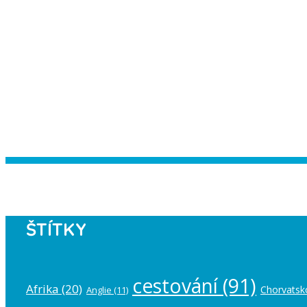
Instagram has returned empty data. Pl
ŠTÍTKY
cestování
(91)
Afrika
(20)
Chorvatsk
Anglie
(11)