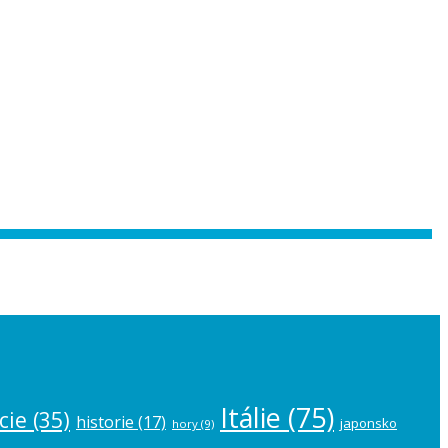
 the
plugin settings
.
Itálie
(75)
cie
(35)
historie
(17)
japonsko
hory
(9)