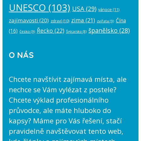
UNESCO
(103)
USA
(29)
vánoce
(11)
zima
(21)
zajímavosti
(20)
Čína
zdraví
(10)
zvířata
(9)
španělsko
(28)
Řecko
(22)
(16)
česko
(9)
Švýcarsko
(8)
O NÁS
Chcete navštívit zajímavá místa, ale
nechce se Vám vylézat z postele?
Chcete výklad profesionálního
průvodce, ale máte hluboko do
kapsy? Máme pro Vás řešení, stačí
pravidelně navštěvovat tento web,