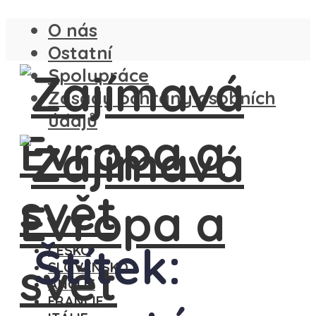
O nás
Ostatní
Spolupráce
Zásady ochrany osobních
údajů
Štítek:
ČESKO
SLOVENSKO
ANGLIE
FRANCIE