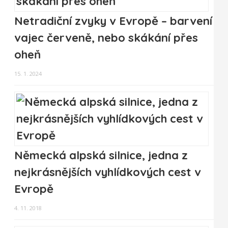
Netradiční zvyky v Evropě – barvení
vajec červeně, nebo skákání přes
oheň
15. 1. 2024
Německá alpská silnice, jedna z
nejkrásnějších vyhlídkových cest v
Evropě
4. 11. 2018