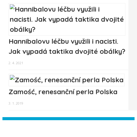
Hannibalovu léčbu využili i nacisti.
Jak vypadá taktika dvojité obálky?
2. 4. 2021
Zamość, renesanční perla Polska
3. 1. 2019
Instagram has returned empty data.
Please authorize your Instagram