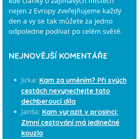
kde články o zajímavých místech
nejen z Evropy zveřejňujeme každý
den a vy se tak můžete za jedno
odpoledne podívat po celém světě.
NEJNOVĚJŠÍ KOMENTÁŘE
Jirka
:
Kam za uměním? Při svých
cestách nevynechejte tato
dechberoucí díla
Jarda
:
Kam vyrazit v prosinci:
Zimní cestování má jedinečné
kouzlo