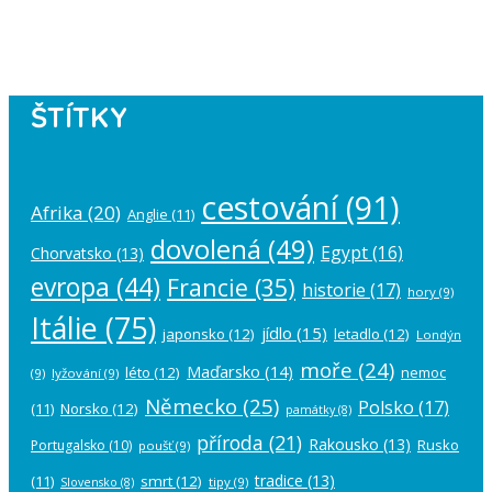
account in the
plugin settings
.
ŠTÍTKY
cestování
(91)
Afrika
(20)
Anglie
(11)
dovolená
(49)
Egypt
(16)
Chorvatsko
(13)
evropa
(44)
Francie
(35)
historie
(17)
hory
(9)
Itálie
(75)
jídlo
(15)
japonsko
(12)
letadlo
(12)
Londýn
moře
(24)
Maďarsko
(14)
léto
(12)
nemoc
(9)
lyžování
(9)
Německo
(25)
Polsko
(17)
(11)
Norsko
(12)
památky
(8)
příroda
(21)
Rakousko
(13)
Rusko
Portugalsko
(10)
poušť
(9)
tradice
(13)
(11)
smrt
(12)
tipy
(9)
Slovensko
(8)