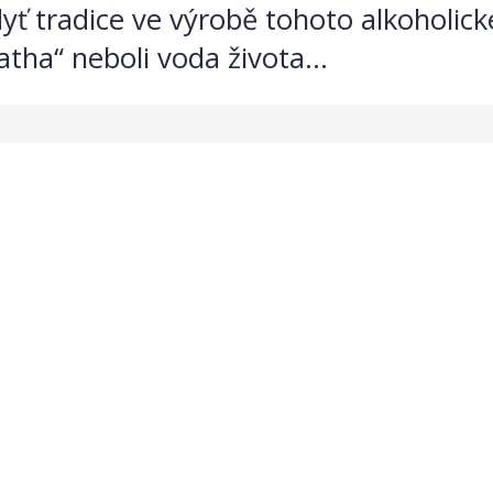
dyť tradice ve výrobě tohoto alkoholic
eatha“ neboli voda života...