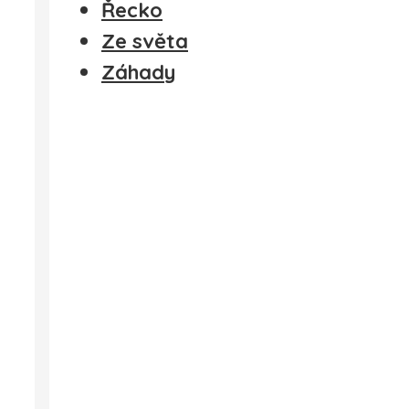
Řecko
Ze světa
Záhady