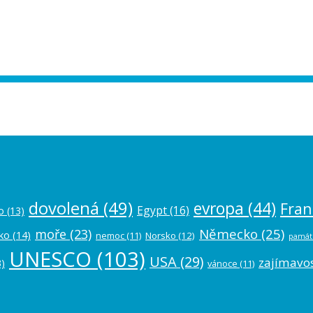
ease authorize your Instagram account in
dovolená
(49)
evropa
(44)
Fran
Egypt
(16)
o
(13)
Německo
(25)
moře
(23)
ko
(14)
nemoc
(11)
Norsko
(12)
památ
UNESCO
(103)
USA
(29)
zajímavos
)
vánoce
(11)