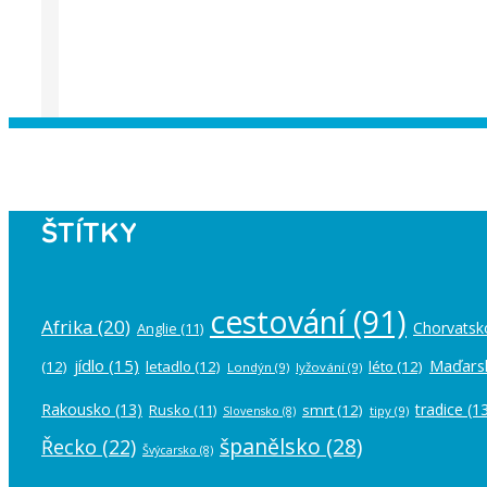
Instagram has returned empty data. Pl
ŠTÍTKY
cestování
(91)
Afrika
(20)
Chorvatsk
Anglie
(11)
jídlo
(15)
Maďars
(12)
letadlo
(12)
léto
(12)
Londýn
(9)
lyžování
(9)
Rakousko
(13)
tradice
(13
Rusko
(11)
smrt
(12)
tipy
(9)
Slovensko
(8)
španělsko
(28)
Řecko
(22)
Švýcarsko
(8)