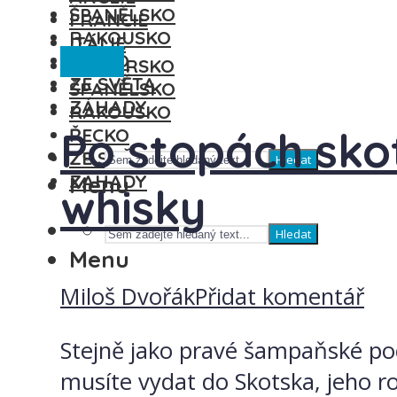
ŠPANĚLSKO
FRANCIE
RAKOUSKO
ITÁLIE
Anglie
ŘECKO
MAĎARSKO
ZE SVĚTA
ŠPANĚLSKO
ZÁHADY
RAKOUSKO
Po stopách skot
ŘECKO
ZE SVĚTA
Hledat
ZÁHADY
Menu
whisky
Hledat
Menu
Miloš Dvořák
Přidat komentář
Stejně jako pravé šampaňské poc
musíte vydat do Skotska, jeho ro