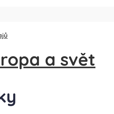
ajů
sky