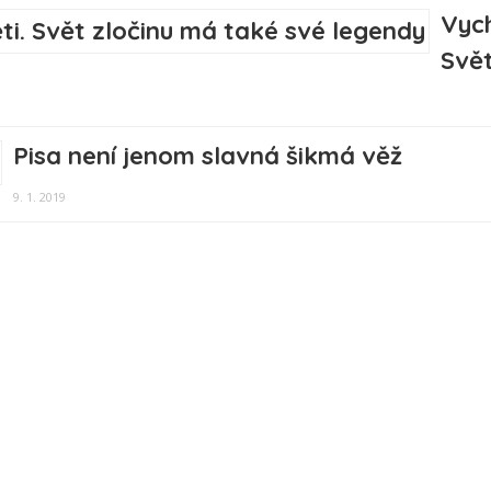
Vych
Svět
Pisa není jenom slavná šikmá věž
9. 1. 2019