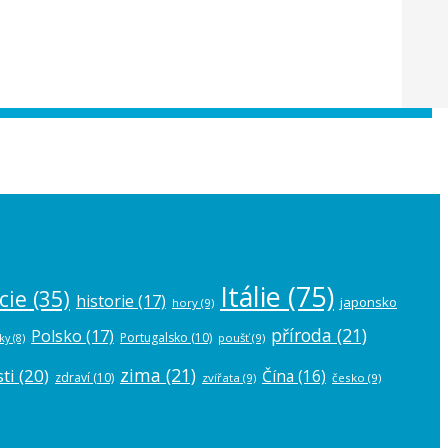
 the
plugin settings
.
Itálie
(75)
cie
(35)
historie
(17)
japonsko
hory
(9)
příroda
(21)
Polsko
(17)
Portugalsko
(10)
poušť
(9)
ky
(8)
zima
(21)
ti
(20)
Čína
(16)
zdraví
(10)
zvířata
(9)
česko
(9)