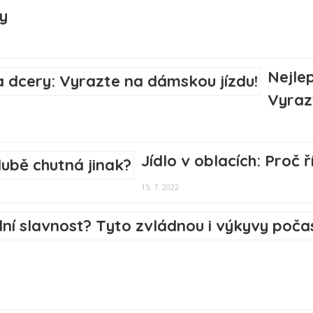
y
Nejle
Vyraz
Jídlo v oblacích: Proč 
15. 7. 2022