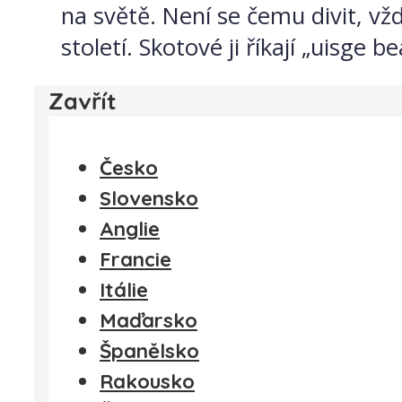
na světě. Není se čemu divit, vž
století. Skotové ji říkají „uisge b
Zavřít
Česko
Slovensko
Anglie
Francie
Itálie
Maďarsko
Španělsko
Rakousko