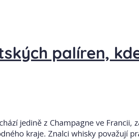
ských palíren, kde
hází jedině z Champagne ve Francii, 
dného kraje. Znalci whisky považují prá