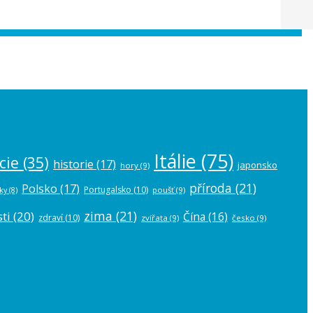
 the
plugin settings
.
Itálie
(75)
cie
(35)
historie
(17)
japonsko
hory
(9)
příroda
(21)
Polsko
(17)
Portugalsko
(10)
poušť
(9)
ky
(8)
zima
(21)
ti
(20)
Čína
(16)
zdraví
(10)
zvířata
(9)
česko
(9)