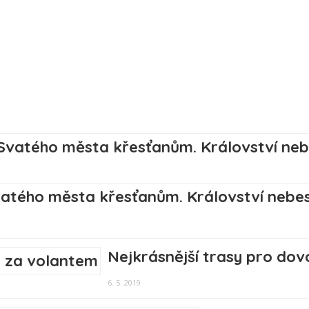
atého města křesťanům. Království nebes
Nejkrásnější trasy pro do
6. 5. 2019