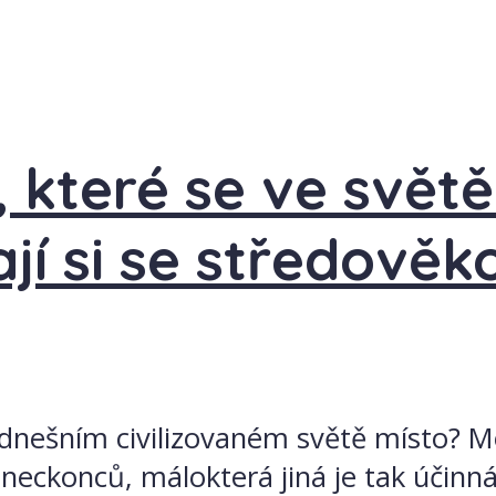
které se ve světě 
í si se středověko
dnešním civilizovaném světě místo? Možn
eckonců, málokterá jiná je tak účinná