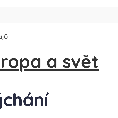
ajů
ýchání