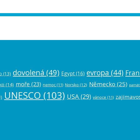
ease authorize your Instagram account in
dovolená
(49)
evropa
(44)
Fran
Egypt
(16)
o
(13)
Německo
(25)
moře
(23)
ko
(14)
nemoc
(11)
Norsko
(12)
památ
UNESCO
(103)
USA
(29)
zajímavos
)
vánoce
(11)