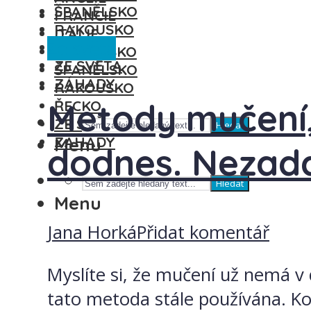
ŠPANĚLSKO
FRANCIE
RAKOUSKO
ITÁLIE
Ze světa
ŘECKO
MAĎARSKO
ZE SVĚTA
ŠPANĚLSKO
ZÁHADY
RAKOUSKO
Metody mučení, 
ŘECKO
ZE SVĚTA
Hledat
ZÁHADY
Menu
dodnes. Nezadaj
Hledat
Menu
Jana Horká
Přidat komentář
Myslíte si, že mučení už nemá v 
tato metoda stále používána. Kon