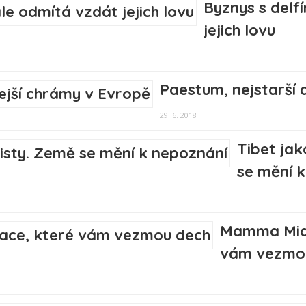
Byznys s delf
jejich lovu
Paestum, nejstarší 
29. 6. 2018
Tibet jak
se mění 
Mamma Mia!
vám vezmo