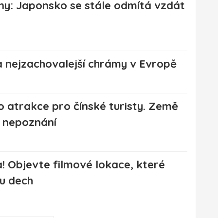
íny: Japonsko se stále odmítá vzdát
a nejzachovalejší chrámy v Evropě
o atrakce pro čínské turisty. Země
k nepoznání
 Objevte filmové lokace, které
u dech