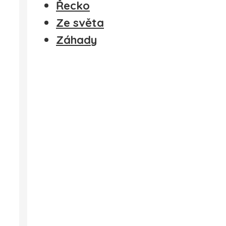
Řecko
Ze světa
Záhady