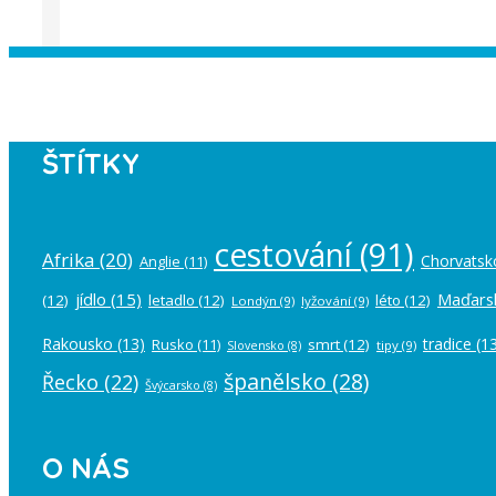
Instagram has returned empty data. Pl
ŠTÍTKY
cestování
(91)
Afrika
(20)
Chorvatsk
Anglie
(11)
jídlo
(15)
Maďars
(12)
letadlo
(12)
léto
(12)
Londýn
(9)
lyžování
(9)
Rakousko
(13)
tradice
(13
Rusko
(11)
smrt
(12)
tipy
(9)
Slovensko
(8)
španělsko
(28)
Řecko
(22)
Švýcarsko
(8)
O NÁS