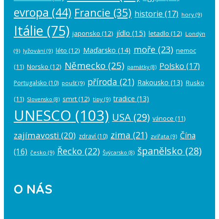
evropa
(44)
Francie
(35)
historie
(17)
hory
(9)
Itálie
(75)
jídlo
(15)
japonsko
(12)
letadlo
(12)
Londýn
moře
(23)
Maďarsko
(14)
léto
(12)
nemoc
(9)
lyžování
(9)
Německo
(25)
Polsko
(17)
(11)
Norsko
(12)
památky
(8)
příroda
(21)
Rakousko
(13)
Rusko
Portugalsko
(10)
poušť
(9)
tradice
(13)
(11)
smrt
(12)
tipy
(9)
Slovensko
(8)
UNESCO
(103)
USA
(29)
vánoce
(11)
zima
(21)
zajímavosti
(20)
Čína
zdraví
(10)
zvířata
(9)
španělsko
(28)
Řecko
(22)
(16)
česko
(9)
Švýcarsko
(8)
O NÁS