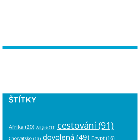
Instagram has returned empty data.
Please authorize your Instagram
account in the
plugin settings
.
ŠTÍTKY
cestování
(91)
Afrika
(20)
Anglie
(11)
dovolená
(49)
Egypt
(16)
Chorvatsko
(13)