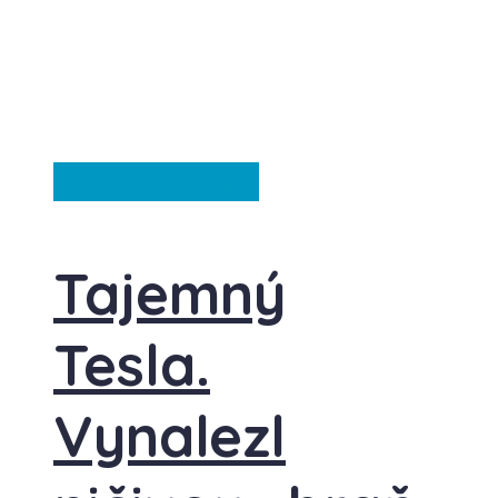
Záhady
Ze světa
Tajemný
Tesla.
Vynalezl