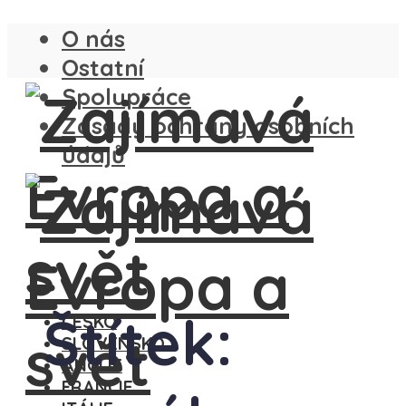
O nás
Ostatní
Spolupráce
Zásady ochrany osobních
údajů
Štítek:
ČESKO
SLOVENSKO
ANGLIE
FRANCIE