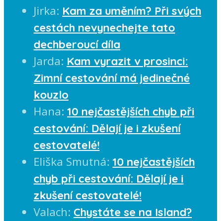
Jirka
:
Kam za uměním? Při svých
cestách nevynechejte tato
dechberoucí díla
Jarda
:
Kam vyrazit v prosinci:
Zimní cestování má jedinečné
kouzlo
Hana
:
10 nejčastějších chyb při
cestování: Dělají je i zkušení
cestovatelé!
Eliška Smutná
:
10 nejčastějších
chyb při cestování: Dělají je i
zkušení cestovatelé!
Valach
:
Chystáte se na Island?