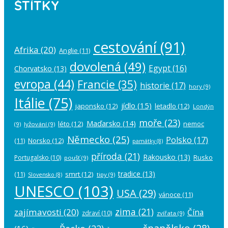
ŠTÍTKY
cestování
(91)
Afrika
(20)
Anglie
(11)
dovolená
(49)
Egypt
(16)
Chorvatsko
(13)
evropa
(44)
Francie
(35)
historie
(17)
hory
(9)
Itálie
(75)
jídlo
(15)
japonsko
(12)
letadlo
(12)
Londýn
moře
(23)
Maďarsko
(14)
léto
(12)
nemoc
(9)
lyžování
(9)
Německo
(25)
Polsko
(17)
(11)
Norsko
(12)
památky
(8)
příroda
(21)
Rakousko
(13)
Rusko
Portugalsko
(10)
poušť
(9)
tradice
(13)
(11)
smrt
(12)
tipy
(9)
Slovensko
(8)
UNESCO
(103)
USA
(29)
vánoce
(11)
zima
(21)
zajímavosti
(20)
Čína
zdraví
(10)
zvířata
(9)