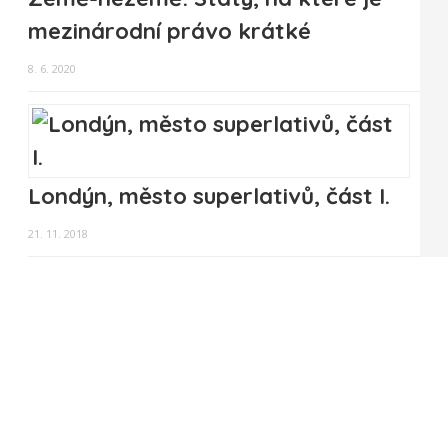
mezinárodní právo krátké
8. 6. 2020
Londýn, město superlativů, část I.
21. 11. 2018