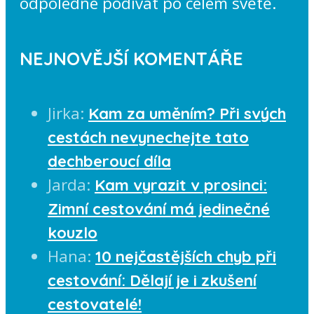
odpoledne podívat po celém světě.
NEJNOVĚJŠÍ KOMENTÁŘE
Jirka
:
Kam za uměním? Při svých
cestách nevynechejte tato
dechberoucí díla
Jarda
:
Kam vyrazit v prosinci:
Zimní cestování má jedinečné
kouzlo
Hana
:
10 nejčastějších chyb při
cestování: Dělají je i zkušení
cestovatelé!