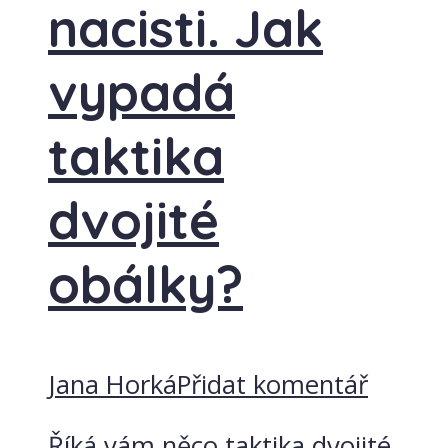
nacisti. Jak
vypadá
taktika
dvojité
obálky?
Jana Horká
Přidat komentář
Říká vám něco taktika dvojité