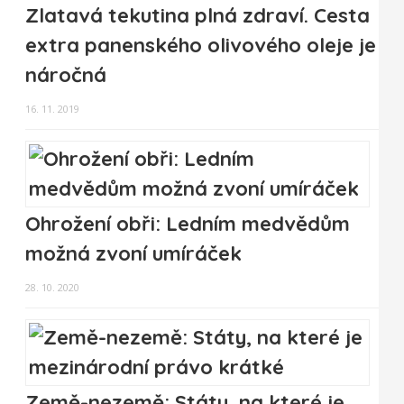
Zlatavá tekutina plná zdraví. Cesta
extra panenského olivového oleje je
náročná
16. 11. 2019
Ohrožení obři: Ledním medvědům
možná zvoní umíráček
28. 10. 2020
Země-nezemě: Státy, na které je