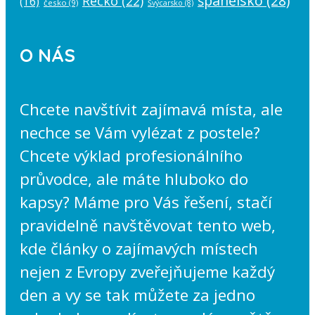
španělsko
(28)
Řecko
(22)
(16)
česko
(9)
Švýcarsko
(8)
O NÁS
Chcete navštívit zajímavá místa, ale
nechce se Vám vylézat z postele?
Chcete výklad profesionálního
průvodce, ale máte hluboko do
kapsy? Máme pro Vás řešení, stačí
pravidelně navštěvovat tento web,
kde články o zajímavých místech
nejen z Evropy zveřejňujeme každý
den a vy se tak můžete za jedno