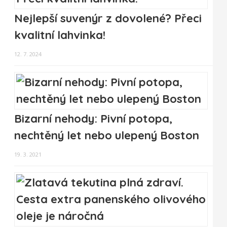
Nejlepší suvenýr z dovolené? Přeci
kvalitní lahvinka!
12. 7. 2024
Bizarní nehody: Pivní potopa,
nechtěný let nebo ulepený Boston
19. 3. 2021