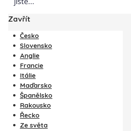
jistě...
Zavřít
Česko
Slovensko
Anglie
Francie
Itálie
Maďarsko
Španělsko
Rakousko
Řecko
Ze světa