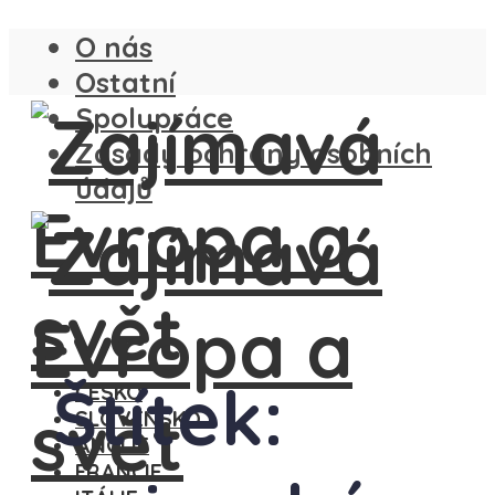
O nás
Ostatní
Spolupráce
Zásady ochrany osobních
údajů
Štítek:
ČESKO
SLOVENSKO
ANGLIE
FRANCIE