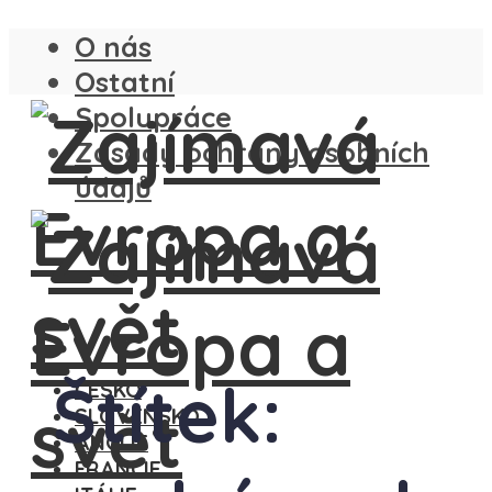
O nás
Ostatní
Spolupráce
Zásady ochrany osobních
údajů
Štítek:
ČESKO
SLOVENSKO
ANGLIE
FRANCIE