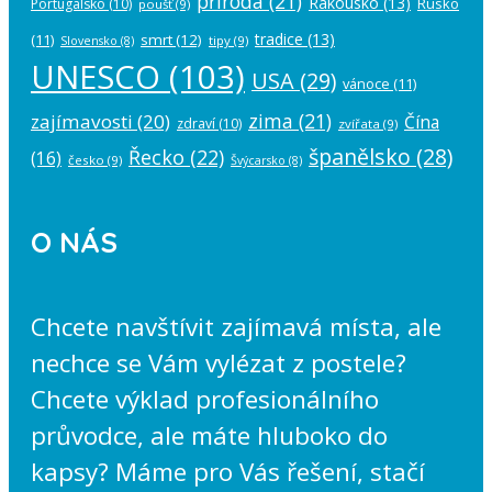
příroda
(21)
Rakousko
(13)
Rusko
Portugalsko
(10)
poušť
(9)
tradice
(13)
(11)
smrt
(12)
tipy
(9)
Slovensko
(8)
UNESCO
(103)
USA
(29)
vánoce
(11)
zima
(21)
zajímavosti
(20)
Čína
zdraví
(10)
zvířata
(9)
španělsko
(28)
Řecko
(22)
(16)
česko
(9)
Švýcarsko
(8)
O NÁS
Chcete navštívit zajímavá místa, ale
nechce se Vám vylézat z postele?
Chcete výklad profesionálního
průvodce, ale máte hluboko do
kapsy? Máme pro Vás řešení, stačí