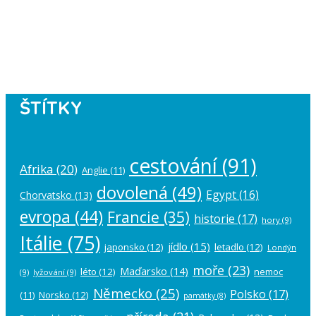
Instagram has returned empty data.
Please authorize your Instagram
account in the
plugin settings
.
ŠTÍTKY
cestování
(91)
Afrika
(20)
Anglie
(11)
dovolená
(49)
Egypt
(16)
Chorvatsko
(13)
evropa
(44)
Francie
(35)
historie
(17)
hory
(9)
Itálie
(75)
jídlo
(15)
japonsko
(12)
letadlo
(12)
Londýn
moře
(23)
Maďarsko
(14)
léto
(12)
nemoc
(9)
lyžování
(9)
Německo
(25)
Polsko
(17)
(11)
Norsko
(12)
památky
(8)