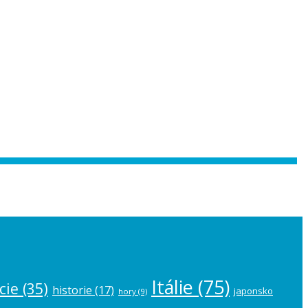
 the
plugin settings
.
Itálie
(75)
cie
(35)
historie
(17)
japonsko
hory
(9)