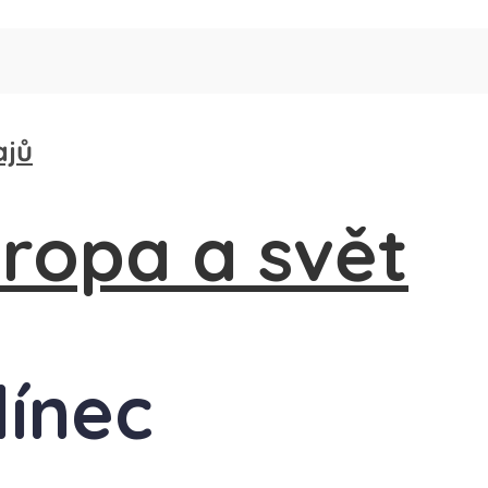
ajů
línec