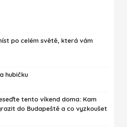
míst po celém světě, která vám
za hubičku
eseďte tento víkend doma: Kam
yrazit do Budapeště a co vyzkoušet