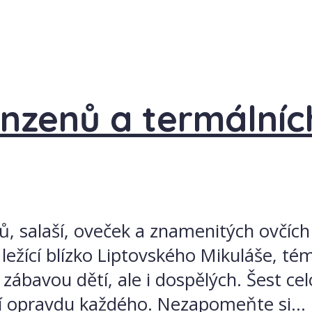
anzenů a termálních
ů, salaší, oveček a znamenitých ovčích 
ležící blízko Liptovského Mikuláše, té
u zábavou dětí, ale i dospělých. Šest 
jí opravdu každého. Nezapomeňte si...