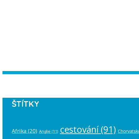
Instagram has returned empty data. Pl
ŠTÍTKY
cestování
(91)
Afrika
(20)
Chorvatsk
Anglie
(11)