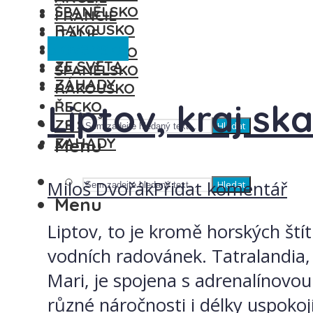
ŠPANĚLSKO
FRANCIE
RAKOUSKO
ITÁLIE
Slovensko
ŘECKO
MAĎARSKO
ZE SVĚTA
ŠPANĚLSKO
ZÁHADY
RAKOUSKO
Liptov, kraj sk
ŘECKO
ZE SVĚTA
Hledat
ZÁHADY
Menu
Miloš Dvořák
Přidat komentář
Hledat
Menu
Liptov, to je kromě horských štít
vodních radovánek. Tatralandia, 
Mari, je spojena s adrenalínovo
různé náročnosti i délky uspoko