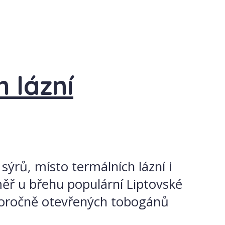
 lázní
sýrů, místo termálních lázní i
měř u břehu populární Liptovské
celoročně otevřených tobogánů