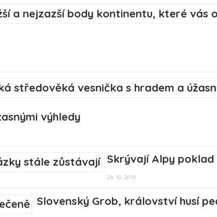
žasnými výhledy
Skrývají Alpy poklad
24. 10. 2019
Slovenský Grob, království husí p