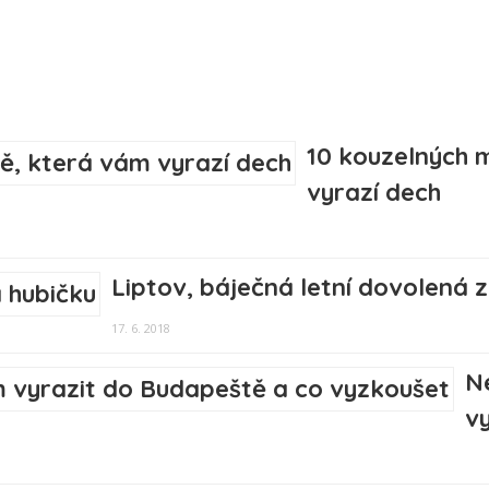
10 kouzelných 
vyrazí dech
Liptov, báječná letní dovolená 
17. 6. 2018
N
v