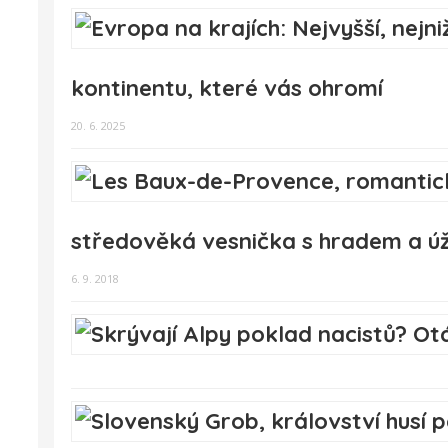
kontinentu, které vás ohromí
20. 6. 2025
středověká vesnička s hradem a ú
6. 9. 2018