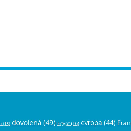
ease authorize your Instagram account in
dovolená
(49)
evropa
(44)
Fran
Egypt
(16)
o
(13)