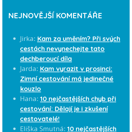
NEJNOVĚJŠÍ KOMENTÁŘE
Jirka
:
Kam za uměním? Při svých
cestách nevynechejte tato
dechberoucí díla
Jarda
:
Kam vyrazit v prosinci:
Zimní cestování má jedinečné
kouzlo
Hana
:
10 nejčastějších chyb při
cestování: Dělají je i zkušení
cestovatelé!
Eliška Smutná
:
10 nejčastějších