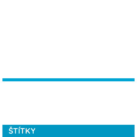
Instagram has returned empty data.
Please authorize your Instagram
account in the
plugin settings
.
ŠTÍTKY