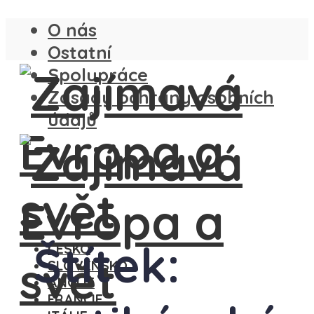
O nás
Ostatní
Spolupráce
Zásady ochrany osobních
údajů
Štítek:
ČESKO
SLOVENSKO
ANGLIE
FRANCIE