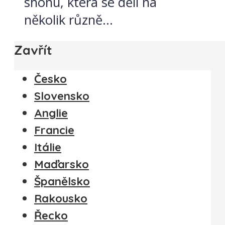
shonu, která se dělí na
několik různě...
Zavřít
Česko
Slovensko
Anglie
Francie
Itálie
Maďarsko
Španělsko
Rakousko
Řecko