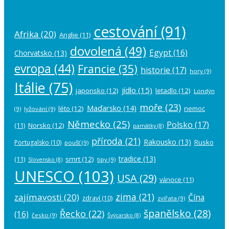
cestování
(91)
Afrika
(20)
Anglie
(11)
dovolená
(49)
Egypt
(16)
Chorvatsko
(13)
evropa
(44)
Francie
(35)
historie
(17)
hory
(9)
Itálie
(75)
jídlo
(15)
japonsko
(12)
letadlo
(12)
Londýn
moře
(23)
Maďarsko
(14)
léto
(12)
nemoc
(9)
lyžování
(9)
Německo
(25)
Polsko
(17)
(11)
Norsko
(12)
památky
(8)
příroda
(21)
Rakousko
(13)
Rusko
Portugalsko
(10)
poušť
(9)
tradice
(13)
(11)
smrt
(12)
tipy
(9)
Slovensko
(8)
UNESCO
(103)
USA
(29)
vánoce
(11)
zima
(21)
zajímavosti
(20)
Čína
zdraví
(10)
zvířata
(9)
španělsko
(28)
Řecko
(22)
(16)
česko
(9)
Švýcarsko
(8)