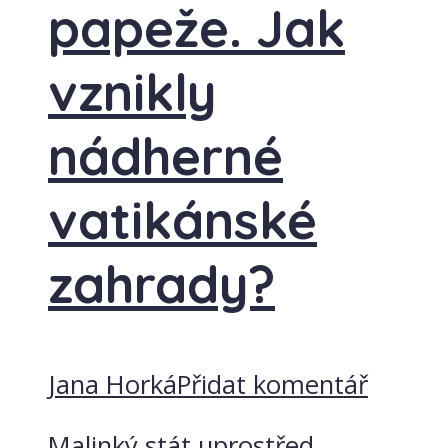
papeže. Jak
vznikly
nádherné
vatikánské
zahrady?
Jana Horká
Přidat komentář
Malinký stát uprostřed