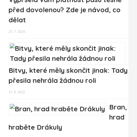
před dovolenou? Zde je návod, co
dělat
25. 7. 2026
Bitvy, které měly skončit jinak: Tady
přesila nehrála žádnou roli
12. 8. 2022
Bran,
hrad
hraběte Drákuly