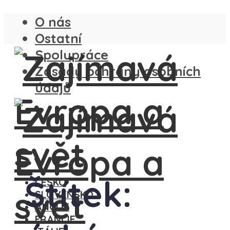
O nás
Ostatní
Spolupráce
Zásady ochrany osobních
údajů
Štítek:
ČESKO
SLOVENSKO
ANGLIE
FRANCIE