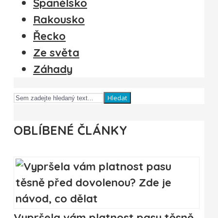
Španělsko
Rakousko
Řecko
Ze světa
Záhady
Hledat
OBLÍBENÉ ČLÁNKY
Vypršela vám platnost pasu těsně