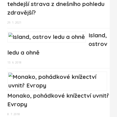
tehdejší strava z dnešního pohledu
zdravější?
29. 1. 2021
Island,
ostrov
ledu a ohně
13. 6. 2018
Monako, pohádkové knížectví uvnitř
Evropy
8. 7. 2018