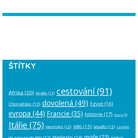
Instagram has returned empty data.
Please authorize your Instagram
account in the
plugin settings
.
ŠTÍTKY
cestování
(91)
Afrika
(20)
Anglie
(11)
dovolená
(49)
Egypt
(16)
Chorvatsko
(13)
evropa
(44)
Francie
(35)
historie
(17)
hory
(9)
Itálie
(75)
jídlo
(15)
japonsko
(12)
letadlo
(12)
Londýn
moře
(23)
Maďarsko
(14)
léto
(12)
nemoc
(9)
lyžování
(9)