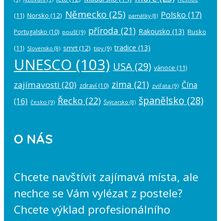
Německo
(25)
Polsko
(17)
(11)
Norsko
(12)
památky
(8)
příroda
(21)
Rakousko
(13)
Rusko
Portugalsko
(10)
poušť
(9)
tradice
(13)
(11)
smrt
(12)
tipy
(9)
Slovensko
(8)
UNESCO
(103)
USA
(29)
vánoce
(11)
zima
(21)
zajímavosti
(20)
Čína
zdraví
(10)
zvířata
(9)
španělsko
(28)
Řecko
(22)
(16)
česko
(9)
Švýcarsko
(8)
O NÁS
Chcete navštívit zajímavá místa, ale
nechce se Vám vylézat z postele?
Chcete výklad profesionálního