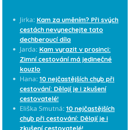
Jirka
:
Kam za uměním? Při svých
cestách nevynechejte tato
dechberoucí díla
Jarda
:
Kam vyrazit v prosinci:
Zimní cestování má jedinečné
kouzlo
Hana
:
10 nejčastějších chyb při
cestování: Dělají je i zkušení
cestovatelé!
Eliška Smutná
:
10 nejčastějších
chyb při cestování: Dělají je i
zkušení cestovatelé!