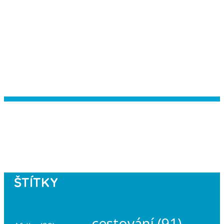
Instagram has returned empty data.
Please authorize your Instagram
account in the
plugin settings
.
ŠTÍTKY
cestování
(91)