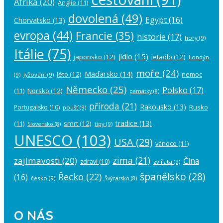
Afrika
(20)
Anglie
(11)
dovolená
(49)
Egypt
(16)
Chorvatsko
(13)
evropa
(44)
Francie
(35)
historie
(17)
hory
(9)
Itálie
(75)
jídlo
(15)
japonsko
(12)
letadlo
(12)
Londýn
moře
(24)
Maďarsko
(14)
léto
(12)
nemoc
(9)
lyžování
(9)
Německo
(25)
Polsko
(17)
(11)
Norsko
(12)
památky
(8)
příroda
(21)
Rakousko
(13)
Rusko
Portugalsko
(10)
poušť
(9)
tradice
(13)
(11)
smrt
(12)
tipy
(9)
Slovensko
(8)
UNESCO
(103)
USA
(29)
vánoce
(11)
zima
(21)
zajímavosti
(20)
Čína
zdraví
(10)
zvířata
(9)
španělsko
(28)
Řecko
(22)
(16)
česko
(9)
Švýcarsko
(8)
O NÁS