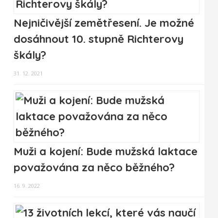
Nejničivější zemětřesení. Je možné
dosáhnout 10. stupně Richterovy
škály?
31. 12. 2021
Muži a kojení: Bude mužská laktace
považována za něco běžného?
16. 9. 2022