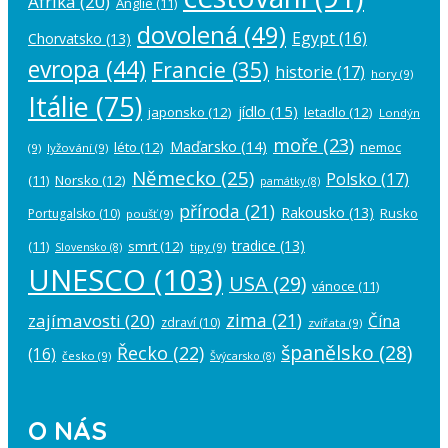
Afrika
(20)
Anglie
(11)
dovolená
(49)
Egypt
(16)
Chorvatsko
(13)
evropa
(44)
Francie
(35)
historie
(17)
hory
(9)
Itálie
(75)
jídlo
(15)
japonsko
(12)
letadlo
(12)
Londýn
moře
(23)
Maďarsko
(14)
léto
(12)
nemoc
(9)
lyžování
(9)
Německo
(25)
Polsko
(17)
(11)
Norsko
(12)
památky
(8)
příroda
(21)
Rakousko
(13)
Rusko
Portugalsko
(10)
poušť
(9)
tradice
(13)
(11)
smrt
(12)
tipy
(9)
Slovensko
(8)
UNESCO
(103)
USA
(29)
vánoce
(11)
zima
(21)
zajímavosti
(20)
Čína
zdraví
(10)
zvířata
(9)
španělsko
(28)
Řecko
(22)
(16)
česko
(9)
Švýcarsko
(8)
O NÁS