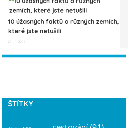
10 úžasných faktů o různých zemích,
které jste netušili
22. 11. 2024
Instagram has returned empty data.
Please authorize your Instagram
account in the
plugin settings
.
ŠTÍTKY
cestování
(91)