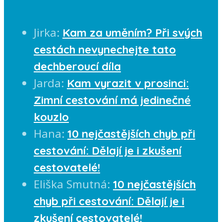
Jirka
:
Kam za uměním? Při svých
cestách nevynechejte tato
dechberoucí díla
Jarda
:
Kam vyrazit v prosinci:
Zimní cestování má jedinečné
kouzlo
Hana
:
10 nejčastějších chyb při
cestování: Dělají je i zkušení
cestovatelé!
Eliška Smutná
:
10 nejčastějších
chyb při cestování: Dělají je i
zkušení cestovatelé!