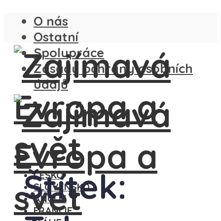
O nás
Ostatní
Spolupráce
Zásady ochrany osobních
údajů
Štítek:
ČESKO
SLOVENSKO
ANGLIE
FRANCIE