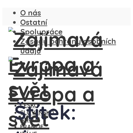
O nás
Ostatní
Spolupráce
Zásady ochrany osobních
údajů
Štítek:
ČESKO
SLOVENSKO
ANGLIE
FRANCIE