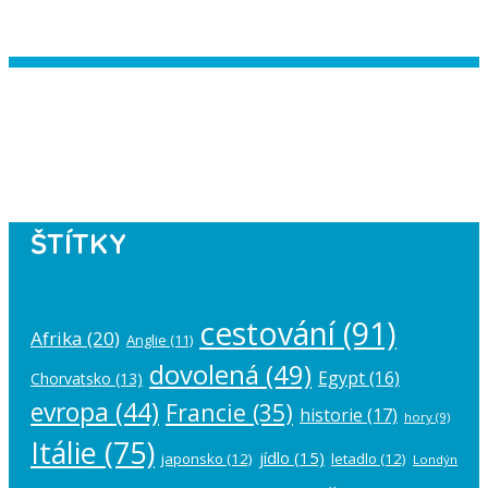
Instagram has returned empty data.
Please authorize your Instagram
account in the
plugin settings
.
ŠTÍTKY
cestování
(91)
Afrika
(20)
Anglie
(11)
dovolená
(49)
Egypt
(16)
Chorvatsko
(13)
evropa
(44)
Francie
(35)
historie
(17)
hory
(9)
Itálie
(75)
jídlo
(15)
japonsko
(12)
letadlo
(12)
Londýn