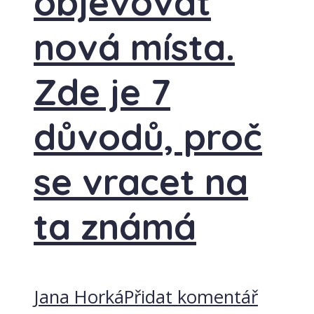
objevovat
nová místa.
Zde je 7
důvodů, proč
se vracet na
ta známá
Jana Horká
Přidat komentář