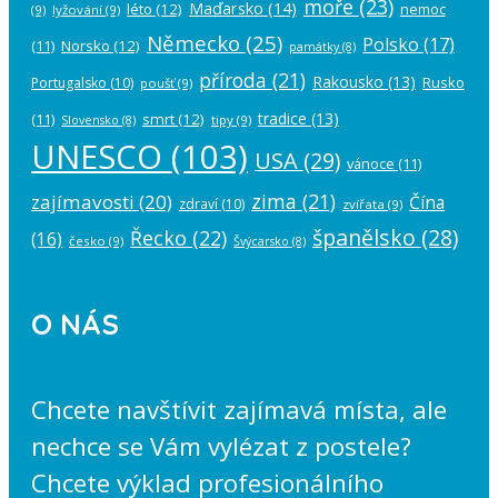
moře
(23)
Maďarsko
(14)
léto
(12)
nemoc
(9)
lyžování
(9)
Německo
(25)
Polsko
(17)
(11)
Norsko
(12)
památky
(8)
příroda
(21)
Rakousko
(13)
Rusko
Portugalsko
(10)
poušť
(9)
tradice
(13)
(11)
smrt
(12)
tipy
(9)
Slovensko
(8)
UNESCO
(103)
USA
(29)
vánoce
(11)
zima
(21)
zajímavosti
(20)
Čína
zdraví
(10)
zvířata
(9)
španělsko
(28)
Řecko
(22)
(16)
česko
(9)
Švýcarsko
(8)
O NÁS
Chcete navštívit zajímavá místa, ale
nechce se Vám vylézat z postele?
Chcete výklad profesionálního