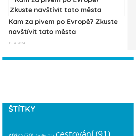
Kam za pivem po Evropě? Zkuste
navštívit tato města
15. 4. 2024
Instagram has returned empty data.
Please authorize your Instagram
account in the
plugin settings
.
ŠTÍTKY
cestování
(91)
Afrika
(20)
Anglie
(11)