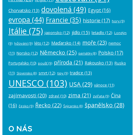
dovolená
(49)
Egypt
(16)
Chorvatsko
(13)
evropa
(44)
Francie
(35)
historie
(17)
hory
(9)
Itálie
(75)
jídlo
(15)
japonsko
(12)
letadlo
(12)
Londýn
moře
(23)
Maďarsko
(14)
léto
(12)
nemoc
(9)
lyžování
(9)
Německo
(25)
Polsko
(17)
(11)
Norsko
(12)
památky
(8)
příroda
(21)
Rakousko
(13)
Rusko
Portugalsko
(10)
poušť
(9)
tradice
(13)
(11)
smrt
(12)
tipy
(9)
Slovensko
(8)
UNESCO
(103)
USA
(29)
vánoce
(11)
zima
(21)
zajímavosti
(20)
Čína
zdraví
(10)
zvířata
(9)
španělsko
(28)
Řecko
(22)
(16)
česko
(9)
Švýcarsko
(8)
O NÁS