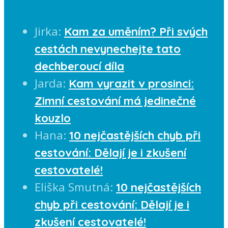
Jirka
:
Kam za uměním? Při svých
cestách nevynechejte tato
dechberoucí díla
Jarda
:
Kam vyrazit v prosinci:
Zimní cestování má jedinečné
kouzlo
Hana
:
10 nejčastějších chyb při
cestování: Dělají je i zkušení
cestovatelé!
Eliška Smutná
:
10 nejčastějších
chyb při cestování: Dělají je i
zkušení cestovatelé!