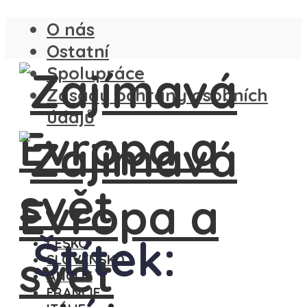
O nás
Ostatní
Spolupráce
Zásady ochrany osobních
údajů
Štítek:
ČESKO
SLOVENSKO
ANGLIE
FRANCIE