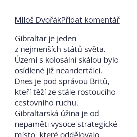
Miloš Dvořák
Přidat komentář
Gibraltar je jeden
z nejmenších států světa.
Území s kolosální skálou bylo
osídlené již neandertálci.
Dnes je pod správou Britů,
kteří těží ze stále rostoucího
cestovního ruchu.
Gibraltarská úžina je od
nepaměti vysoce strategické
místo, které oddělovalo