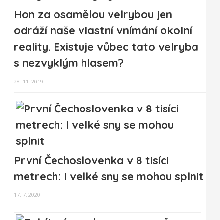
Hon za osamělou velrybou jen
odráží naše vlastní vnímání okolní
reality. Existuje vůbec tato velryba
s nezvyklým hlasem?
28. 11. 2019
První Čechoslovenka v 8 tisíci
metrech: I velké sny se mohou splnit
17. 7. 2020