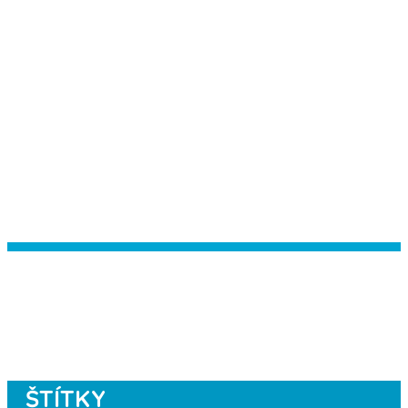
Instagram has returned empty data.
Please authorize your Instagram
account in the
plugin settings
.
ŠTÍTKY