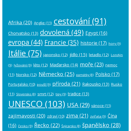
cestování
(91)
Afrika
(20)
Anglie
(11)
dovolená
(49)
Egypt
(16)
Chorvatsko
(13)
evropa
(44)
Francie
(35)
historie
(17)
hory
(9)
Itálie
(75)
jídlo
(15)
japonsko
(12)
letadlo
(12)
Londýn
moře
(23)
Maďarsko
(14)
léto
(12)
nemoc
(9)
lyžování
(9)
Německo
(25)
Polsko
(17)
(11)
Norsko
(12)
památky
(8)
příroda
(21)
Rakousko
(13)
Rusko
Portugalsko
(10)
poušť
(9)
tradice
(13)
(11)
smrt
(12)
tipy
(9)
Slovensko
(8)
UNESCO
(103)
USA
(29)
vánoce
(11)
zima
(21)
zajímavosti
(20)
Čína
zdraví
(10)
zvířata
(9)
španělsko
(28)
Řecko
(22)
(16)
česko
(9)
Švýcarsko
(8)