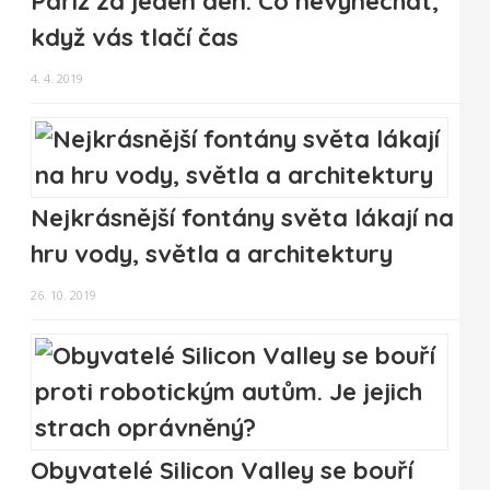
Paříž za jeden den. Co nevynechat,
když vás tlačí čas
4. 4. 2019
Nejkrásnější fontány světa lákají na
hru vody, světla a architektury
26. 10. 2019
Obyvatelé Silicon Valley se bouří