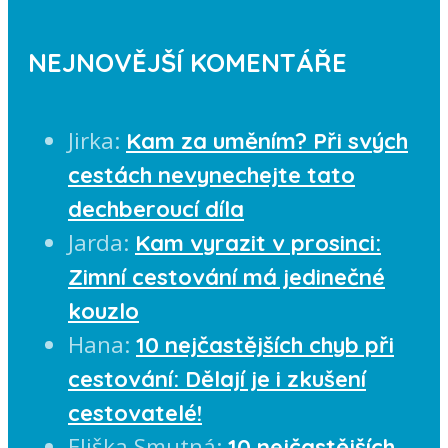
NEJNOVĚJŠÍ KOMENTÁŘE
Jirka
:
Kam za uměním? Při svých
cestách nevynechejte tato
dechberoucí díla
Jarda
:
Kam vyrazit v prosinci:
Zimní cestování má jedinečné
kouzlo
Hana
:
10 nejčastějších chyb při
cestování: Dělají je i zkušení
cestovatelé!
Eliška Smutná
:
10 nejčastějších