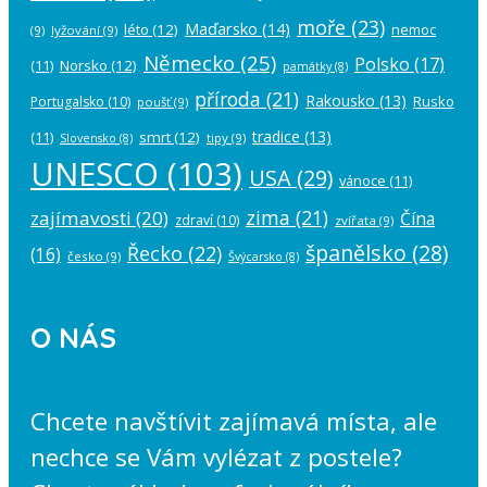
moře
(23)
Maďarsko
(14)
léto
(12)
nemoc
(9)
lyžování
(9)
Německo
(25)
Polsko
(17)
(11)
Norsko
(12)
památky
(8)
příroda
(21)
Rakousko
(13)
Rusko
Portugalsko
(10)
poušť
(9)
tradice
(13)
(11)
smrt
(12)
tipy
(9)
Slovensko
(8)
UNESCO
(103)
USA
(29)
vánoce
(11)
zima
(21)
zajímavosti
(20)
Čína
zdraví
(10)
zvířata
(9)
španělsko
(28)
Řecko
(22)
(16)
česko
(9)
Švýcarsko
(8)
O NÁS
Chcete navštívit zajímavá místa, ale
nechce se Vám vylézat z postele?