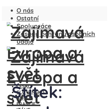
O nás
Ostatní
Spolupráce
Zásady ochrany osobních
údajů
Štítek:
ČESKO
SLOVENSKO
ANGLIE
FRANCIE