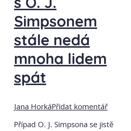
s O. J.
Simpsonem
stále nedá
mnoha lidem
spát
Jana Horká
Přidat komentář
Případ O. J. Simpsona se jistě