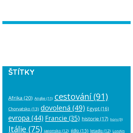
Instagram has returned empty data.
Please authorize your Instagram
account in the
plugin settings
.
ŠTÍTKY
cestování
(91)
Afrika
(20)
Anglie
(11)
dovolená
(49)
Egypt
(16)
Chorvatsko
(13)
evropa
(44)
Francie
(35)
historie
(17)
hory
(9)
Itálie
(75)
jídlo
(15)
japonsko
(12)
letadlo
(12)
Londýn